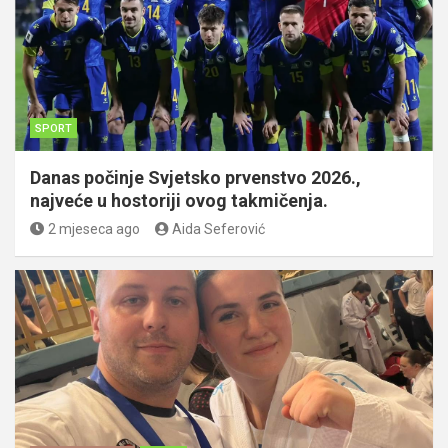
SPORT
Danas počinje Svjetsko prvenstvo 2026.,
najveće u hostoriji ovog takmičenja.
2 mjeseca ago
Aida Seferović