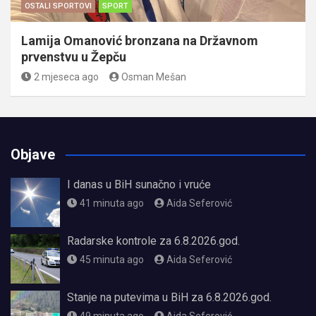
OSTALI SPORTOVI
SPORT
Lamija Omanović bronzana na Državnom
prvenstvu u Žepču
2 mjeseca ago
Osman Mešan
Objave
I danas u BiH sunačno i vruće
41 minuta ago
Aida Seferović
Radarske kontrole za 6.8.2026.god.
45 minuta ago
Aida Seferović
Stanje na putevima u BiH za 6.8.2026.god.