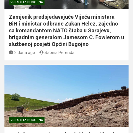
VIJESTI IZ BUGOJNA
Zamjenik predsjedavajuće Vijeća ministara
BiH i ministar odbrane Zukan Helez, zajedno
sa komandantom NATO štaba u Sarajevu,
brigadnim generalom Jamesom C. Fowlerom u
službenoj posjeti Općini Bugojno
2 dana ago
Sabina Perenda
VIJESTI IZ BUGOJNA