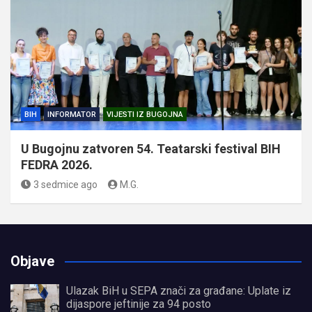
BIH
INFORMATOR
VIJESTI IZ BUGOJNA
U Bugojnu zatvoren 54. Teatarski festival BIH
FEDRA 2026.
3 sedmice ago
M.G.
Objave
Ulazak BiH u SEPA znači za građane: Uplate iz
dijaspore jeftinije za 94 posto