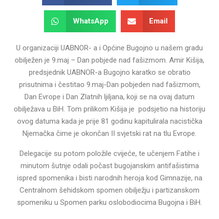
WhatsApp
Email
U organizaciji UABNOR- a i Općine Bugojno u našem gradu
obilježen je 9.maj – Dan pobjede nad fašizmom. Amir Kišija,
predsjednik UABNOR-a Bugojno karatko se obratio
prisutnima i čestitao 9.maj-Dan pobjeden nad fašizmom,
Dan Evrope i Dan Zlatnih ljiljana, koji se na ovaj datum
obilježava u BiH. Tom prilikom Kišija je podsjetio na historiju
ovog datuma kada je prije 81 godinu kapitulirala nacistička
Njemačka čime je okončan II svjetski rat na tlu Evrope.
Delegacije su potom položile cvijeće, te učenjem Fatihe i
minutom šutnje odali počast bugojanskim antifašistima
ispred spomenika i bisti narodnih heroja kod Gimnazije, na
Centralnom šehidskom spomen obilježju i partizanskom
spomeniku u Spomen parku oslobodiocima Bugojna i BiH.