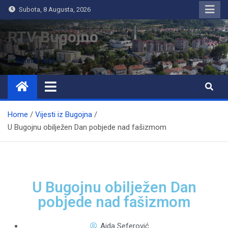
Subota, 8 Augusta, 2026
RTV Bugojno
Home
Vijesti iz Bugojna
U Bugojnu obilježen Dan pobjede nad fašizmom
U Bugojnu obilježen Dan
pobjede nad fašizmom
Aida Seferović