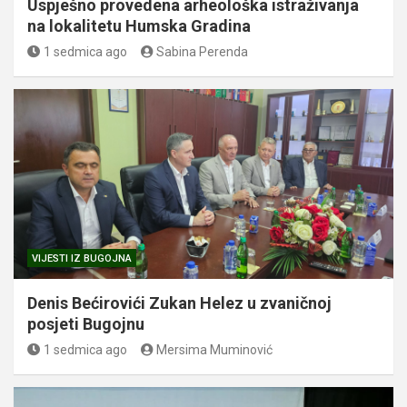
Uspješno provedena arheološka istraživanja
na lokalitetu Humska Gradina
1 sedmica ago
Sabina Perenda
VIJESTI IZ BUGOJNA
Denis Bećirovići Zukan Helez u zvaničnoj
posjeti Bugojnu
1 sedmica ago
Mersima Muminović