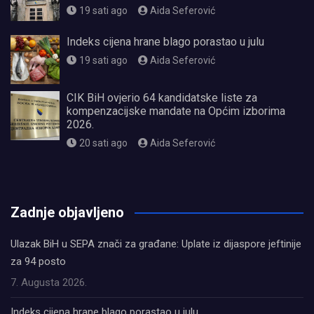
19 sati ago
Aida Seferović
Indeks cijena hrane blago porastao u julu
19 sati ago
Aida Seferović
CIK BiH ovjerio 64 kandidatske liste za
kompenzacijske mandate na Općim izborima
2026.
20 sati ago
Aida Seferović
олимп казино
Zadnje objavljeno
Ulazak BiH u SEPA znači za građane: Uplate iz dijaspore jeftinije
za 94 posto
7. Augusta 2026.
Indeks cijena hrane blago porastao u julu