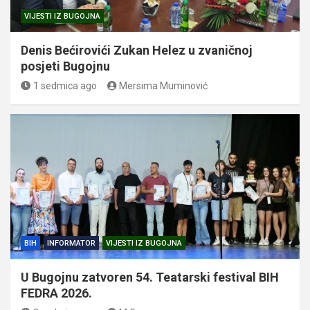
VIJESTI IZ BUGOJNA
Denis Bećirovići Zukan Helez u zvaničnoj
posjeti Bugojnu
1 sedmica ago
Mersima Muminović
BIH
INFORMATOR
VIJESTI IZ BUGOJNA
U Bugojnu zatvoren 54. Teatarski festival BIH
FEDRA 2026.