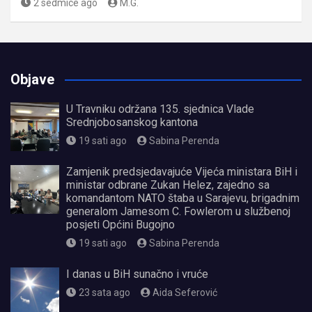
2 sedmice ago
M.G.
Objave
U Travniku održana 135. sjednica Vlade
Srednjobosanskog kantona
19 sati ago
Sabina Perenda
Zamjenik predsjedavajuće Vijeća ministara BiH i
ministar odbrane Zukan Helez, zajedno sa
komandantom NATO štaba u Sarajevu, brigadnim
generalom Jamesom C. Fowlerom u službenoj
posjeti Općini Bugojno
19 sati ago
Sabina Perenda
I danas u BiH sunačno i vruće
23 sata ago
Aida Seferović