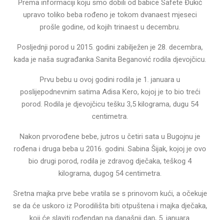
Prema informaciji koju smo dobili od babice Safete Đukić
upravo toliko beba rođeno je tokom dvanaest mjeseci
prošle godine, od kojih trinaest u decembru.
Posljednji porod u 2015. godini zabilježen je 28. decembra,
kada je naša sugrađanka Sanita Beganović rodila djevojčicu.
Prvu bebu u ovoj godini rodila je 1. januara u
poslijepodnevnim satima Adisa Kero, kojoj je to bio treći
porod. Rodila je djevojčicu tešku 3,5 kilograma, dugu 54
centimetra.
Nakon prvorođene bebe, jutros u četiri sata u Bugojnu je
rođena i druga beba u 2016. godini. Sabina Šijak, kojoj je ovo
bio drugi porod, rodila je zdravog dječaka, teškog 4
kilograma, dugog 54 centimetra.
Sretna majka prve bebe vratila se s prinovom kući, a očekuje
se da će uskoro iz Porodilišta biti otpuštena i majka dječaka,
koji će slaviti rođendan na današnji dan, 5. januara.