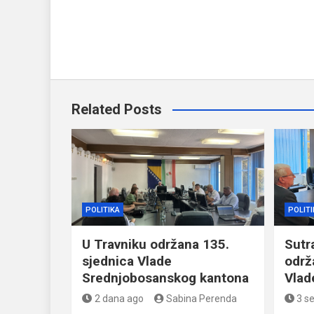
Related Posts
POLITIKA
POLITI
U Travniku održana 135.
Sutra
sjednica Vlade
održ
Srednjobosanskog kantona
Vlad
2 dana ago
Sabina Perenda
3 s