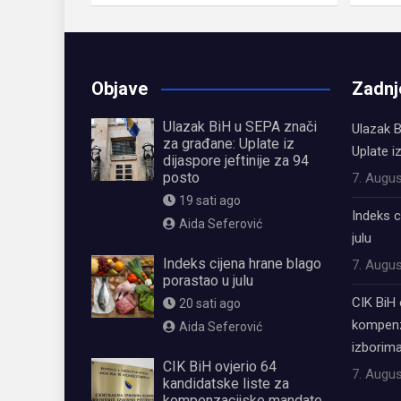
Objave
Zadnj
Ulazak BiH u SEPA znači
Ulazak B
za građane: Uplate iz
Uplate i
dijaspore jeftinije za 94
posto
7. Augus
19 sati ago
Indeks c
Aida Seferović
julu
Indeks cijena hrane blago
7. Augus
porastao u julu
CIK BiH 
20 sati ago
kompenz
Aida Seferović
izborima
CIK BiH ovjerio 64
7. Augus
kandidatske liste za
kompenzacijske mandate