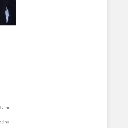
e
stveno
odinu