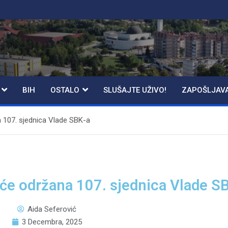
BIH
OSTALO
SLUŠAJTE UŽIVO!
ZAPOŠLJAV
a 107. sjednica Vlade SBK-a
t će održana 107. sjednica Vlade S
Aida Seferović
3 Decembra, 2025