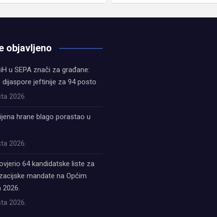
e objavljeno
iH u SEPA znači za građane:
z dijaspore jeftinije za 94 posto
ta 2026.
ijena hrane blago porastao u
ta 2026.
ovjerio 64 kandidatske liste za
acijske mandate na Općim
 2026.
ta 2026.