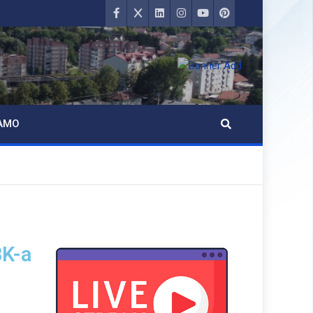
AMO
BK-a