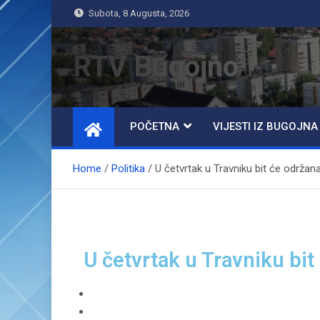
Subota, 8 Augusta, 2026
RTV Bugojno
POČETNA
VIJESTI IZ BUGOJNA
Home
Politika
U četvrtak u Travniku bit će održan
U četvrtak u Travniku bi