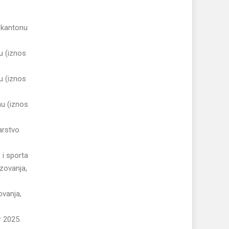
 kantonu
u (iznos
u (iznos
nu (iznos
arstvo
 i sporta
zovanja,
ovanja,
r 2025.