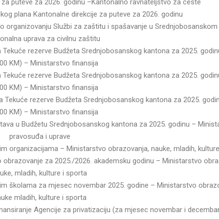
je za puteve za 2026. godinu –Kantonalno ravnateljstvo za ceste
skog plana Kantonalne direkcije za puteve za 2026. godinu
 o organizovanju Službi za zaštitu i spašavanje u Srednjobosanskom
onalna uprava za civilnu zaštitu
ava Tekuće rezerve Budžeta Srednjobosanskog kantona za 2025. godin
,00 KM) – Ministarstvo finansija
ava Tekuće rezerve Budžeta Srednjobosanskog kantona za 2025. godin
,00 KM) – Ministarstvo finansija
ava Tekuće rezerve Budžeta Srednjobosanskog kantona za 2025. godi
,00 KM) – Ministarstvo finansija
edstava u Budžetu Srednjobosanskog kantona za 2025. godinu – Minist
pravosuđa i uprave
nim organizacijama – Ministarstvo obrazovanja, nauke, mladih, kulture
oko obrazovanje za 2025./2026. akademsku godinu – Ministarstvo obra
uke, mladih, kulture i sporta
čkim školama za mjesec novembar 2025. godine – Ministarstvo obraz
uke mladih, kulture i sporta
finansiranje Agencije za privatizaciju (za mjesec novembar i decemba