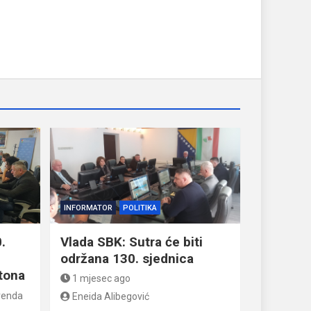
INFORMATOR
POLITIKA
.
Vlada SBK: Sutra će biti
održana 130. sjednica
tona
1 mjesec ago
renda
Eneida Alibegović