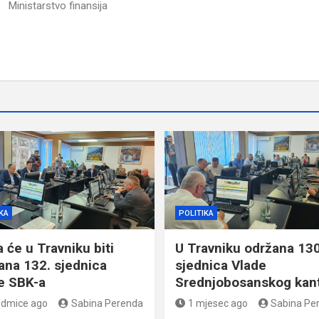
Ministarstvo finansija
KA
POLITIKA
 će u Travniku biti
U Travniku održana 130
ana 132. sjednica
sjednica Vlade
e SBK-a
Srednjobosanskog kan
edmice ago
Sabina Perenda
1 mjesec ago
Sabina Pe