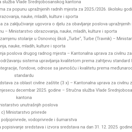
na služba Vlade Srednjobosanskog kantona
lama za popunu upražnjenih radnih mjesta za 2025./2026. školsku god
razovanja, nauke, mladih, kulture i sporta
a za zaključivanje ugovora o djelu za obavljanje poslova upražnjenih 
u – Ministarstvo obrazovanja, nauke, mladih, kulture i sporta
 zamjenu stolarije u Osnovnoj školi „Turbe“, Turbe (Travnik) – Minista
ja, nauke, mladih, kulture i sporta
nja poslova drugog radnog mjesta – Kantonalna uprava za civilnu za
na održavanju sistema upravljanja kvalitetom prema zahtjevu standard
ntegracije, fondove, odnose sa javnošću i kvalitetu prema međunar
standardu
dstava za oblast civilne zaštite (3 x) – Kantonalna uprava za civilnu 
u u mjesecu decembar 2025. godine – Stručna služba Vlade Srednjobo
kantona
nistarstvo unutrašnjih poslova
c) Ministarstvo privrede
 poljoprivrede, vodoprivrede i šumarstva
a popisivanje sredstava i izvora sredstava na dan 31. 12. 2025. godin