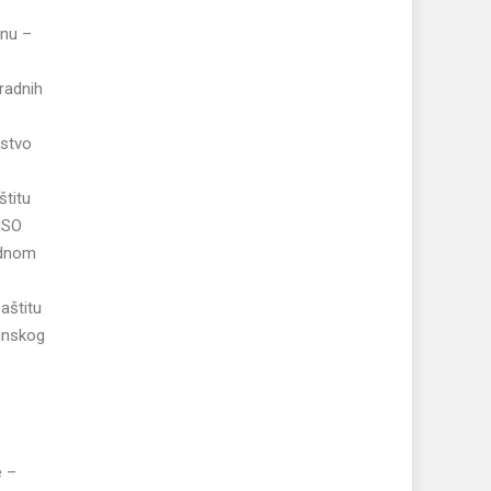
inu –
radnih
rstvo
štitu
 ISO
odnom
zaštitu
sanskog
e –