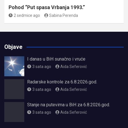
Pohod “Put spasa Vrbanja 1993.”
2 sedmice ago
Sabina Perenda
Objave
I danas u BiH sunačno i vruće
3 sata ago
Aida Seferović
Radarske kontrole za 6.8.2026.god.
3 sata ago
Aida Seferović
Stanje na putevima u BiH za 6.8.2026.god.
3 sata ago
Aida Seferović