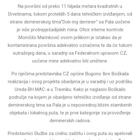
Na površini od preko 11 hiljada metara kvadratnih u
Drvetinama, tokom proteklih 5 dana tehničkim izviđanjem, od
strane deminerskog tima“Dok-ing deminer“ sa Pala uočene
je više protivpješadijskih mina. Oficir interne kontrole
Momčilo Marinković ovom prilikom je istakao da je
kontaminirana površina adekvatno označena te da će tokom
sutrašnjeg dana, u saradnji sa Federalnom upravom CZ,
uočene mine adekvatno biti uništene.
Po riječima predstavnika CZ općine Bugono Ibre Boškaila
realizacija i ovog projekta obavljena je u saradnji i uz podršku
Ureda BH MAC-a u Travniku. Kako je naglasio Boškailo
područje na kojem je obavljeno tehničko izviđanje od strane
deminerskog tima sa Pala je u neposrednoj blizini stambenih
objekata i lokalnog puta, te je prve kategorije za provođenje
deminerskih radova.
Predstavnici Službe za civilnu zaštitu i ovog puta su apelovali