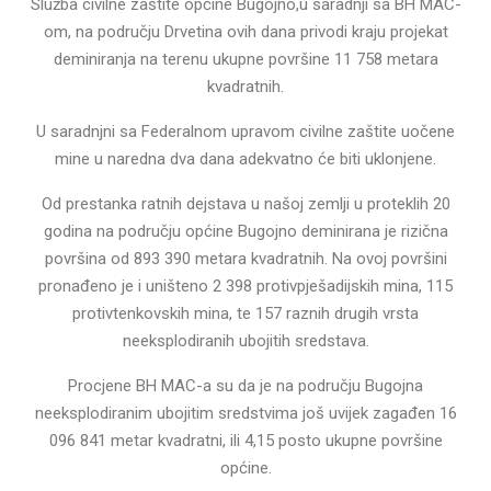
Služba civilne zaštite općine Bugojno,u saradnji sa BH MAC-
om, na području Drvetina ovih dana privodi kraju projekat
deminiranja na terenu ukupne površine 11 758 metara
kvadratnih.
U saradnjni sa Federalnom upravom civilne zaštite uočene
mine u naredna dva dana adekvatno će biti uklonjene.
Od prestanka ratnih dejstava u našoj zemlji u proteklih 20
godina na području općine Bugojno deminirana je rizična
površina od 893 390 metara kvadratnih. Na ovoj površini
pronađeno je i uništeno 2 398 protivpješadijskih mina, 115
protivtenkovskih mina, te 157 raznih drugih vrsta
neeksplodiranih ubojitih sredstava.
Procjene BH MAC-a su da je na području Bugojna
neeksplodiranim ubojitim sredstvima još uvijek zagađen 16
096 841 metar kvadratni, ili 4,15 posto ukupne površine
općine.