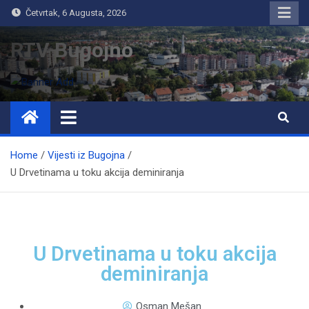
Četvrtak, 6 Augusta, 2026
RTV Bugojno
Home
Vijesti iz Bugojna
U Drvetinama u toku akcija deminiranja
U Drvetinama u toku akcija
deminiranja
Osman Mešan