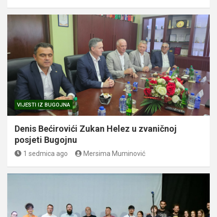
VIJESTI IZ BUGOJNA
Denis Bećirovići Zukan Helez u zvaničnoj
posjeti Bugojnu
1 sedmica ago
Mersima Muminović