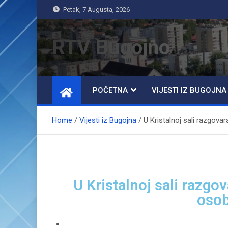
Petak, 7 Augusta, 2026
RTV Bugojno
POČETNA
VIJESTI IZ BUGOJNA
Home
Vijesti iz Bugojna
U Kristalnoj sali razgov
U Kristalnoj sali razg
osob