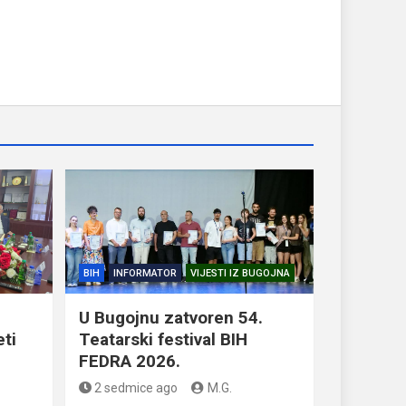
BIH
INFORMATOR
VIJESTI IZ BUGOJNA
U Bugojnu zatvoren 54.
eti
Teatarski festival BIH
FEDRA 2026.
2 sedmice ago
M.G.