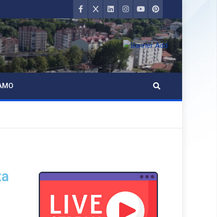
AMO
za