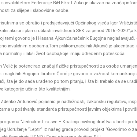
s invaliditetom Federacije BiH Fikret Zuko je ukazao na značaj infor
nosti za slijepe i slabovidne osobe.
sutnima se obratio i predsjedavajući Općinskog vijeća Igor Vrljić,isti
ni akcioni plan u oblasti invalidnosti SBK za period 2016.-2020.”,a ko
oj temi govorio je i Hasana Ajkunića,načelnik Bugojna naglašavajući,
no invalidnim osobama.Tom prilikom,načelnik Ajkunić je akcentirao i
za normalniji i lakši život osoba,koje imaju određenih poteškoća.
 Velić je potencirao značaj fizičke pristupačnosti za osobe umanje
uhih i nagluhih Bugojno Ibrahim Čorić je govorio o važnost komunikacij
i, šta je do sada urađeno po tom pitanju, i šta bi trebalo da se uradi
e kategorije učinio što kvalitetnijim.
Zdenko Antunović pojasnio je nadležnosti, zakonsku regulativu, inspe
zama u poštivanju standarda pristupačnosti javnim objektima i povr
 programa “Jednakost za sve – Koalicija civilnog društva u borbi prot
jeg Udruženje “Leptir” iz našeg grada provodi projekt “Govorimo o za
jekt finansiraju USAID i Fond otvoreno društvo BiH.