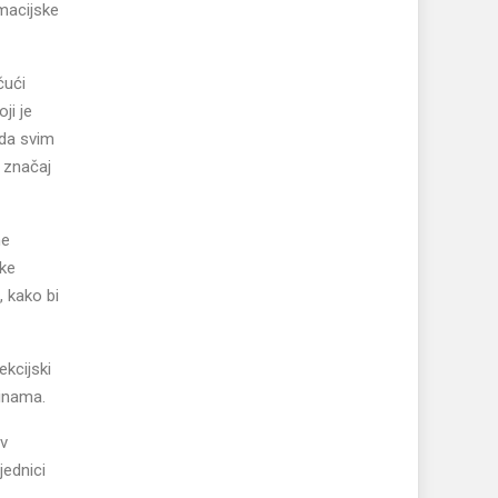
macijske
čući
ji je
 da svim
 značaj
ne
ske
, kako bi
kcijski
šinama.
iv
jednici