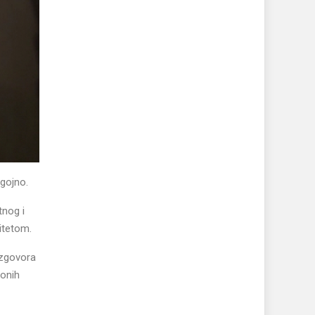
ugojno.
tnog i
itetom.
azgovora
ionih