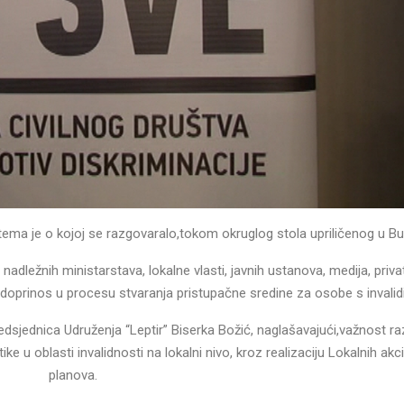
tema je o kojoj se razgovaralo,tokom okruglog stola upriličenog u B
nadležnih ministarstava, lokalne vlasti, javnih ustanova, medija, priva
 doprinos u procesu stvaranja pristupačne sredine za osobe s invalid
edsjednica Udruženja “Leptir” Biserka Božić, naglašavajući,važnost r
ke u oblasti invalidnosti na lokalni nivo, kroz realizaciju Lokalnih akc
planova.