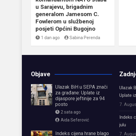
u Sarajevu, brigadnim
generalom Jamesom C.
Fowlerom u službenoj
posjeti Općini Bugojno
1 dan ago
Sabina Perenda
Objave
Zadnj
Ulazak BiH u SEPA znači
Ulazak B
za građane: Uplate iz
Uplate i
dijaspore jeftinije za 94
posto
7. Augus
2 sata ago
Indeks c
Aida Seferović
julu
Indeks cijena hrane blago
7. Augus