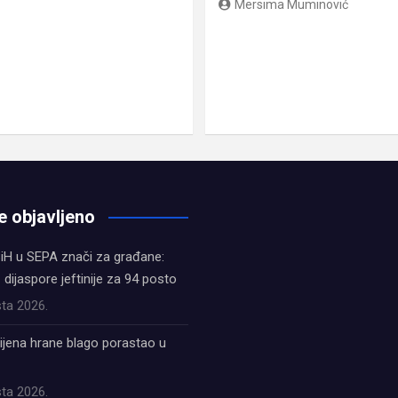
Mersima Muminović
e objavljeno
iH u SEPA znači za građane:
z dijaspore jeftinije za 94 posto
ta 2026.
ijena hrane blago porastao u
ta 2026.