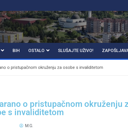
BIH
OSTALO
SLUŠAJTE UŽIVO!
ZAPOŠLJAV
arano o pristupačnom okruženju za osobe s invaliditetom
ovarano o pristupačnom okruženju 
e s invaliditetom
M.G.