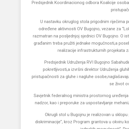
Predsjednik Koordinacionog odbora Koalicije osoba 
pristupač
U nastavku okruglog stola prigodnim riječima pri
određene aktivnosti OV Bugojno, vezane za “Lokal
razmatran na posljednjoj sjednici OV Bugojno. O ist
građanim treba pružiti jednake mogućnosti,a poseb
realizacije infrastrukturnih projekata 
Predsjednik Udruženja RVI Bugojno Sabahudin
pokretljivosti,a izvršni direktor Udruženja gl
pristupačnosti za gluhe i nagluhe osobe,naglašavajuć
se život ov
Savjetnik federalnog ministra prostornog uređenja 
nadzor, kao i preporuke za uspostavljanje mehani
Okrugli stol u Bugojnu je realizovan u sklopu
diskriminacije”, kroz Program grantova u okviru ko
jednakih mogućnosti”. Pro