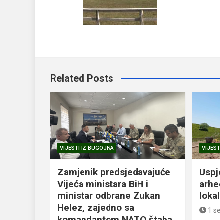
Related Posts
VIJESTI IZ BUGOJNA
VIJEST
Zamjenik predsjedavajuće
Uspj
Vijeća ministara BiH i
arhe
ministar odbrane Zukan
loka
Helez, zajedno sa
1 s
komandantom NATO štaba