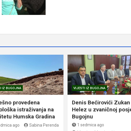
I IZ BUGOJNA
VIJESTI IZ BUGOJNA
ešno provedena
Denis Bećirovići Zukan
ološka istraživanja na
Helez u zvaničnoj posj
litetu Humska Gradina
Bugojnu
1 sedmica ago
edmica ago
Sabina Perenda