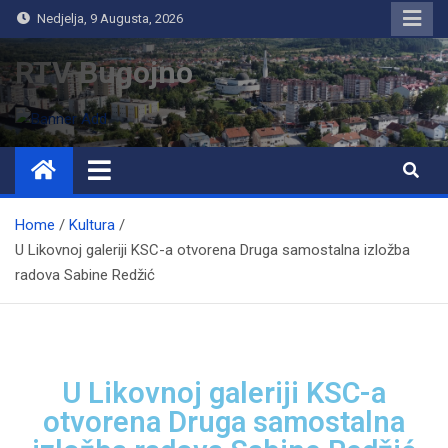
Nedjelja, 9 Augusta, 2026
RTV Bugojno
Home
Kultura
U Likovnoj galeriji KSC-a otvorena Druga samostalna izložba
radova Sabine Redžić
U Likovnoj galeriji KSC-a
otvorena Druga samostalna