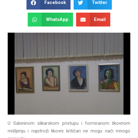
Facebook
Twitter
WhatsApp
Email
U Sabininom slikarskom pristupu i formiranom likovnom
mišljenju i najstroži likovni kritičari ne mogu naći mnogo