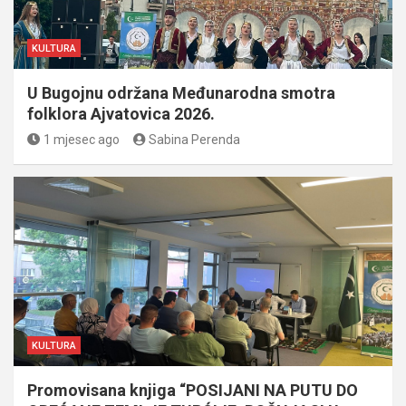
KULTURA
U Bugojnu održana Međunarodna smotra
folklora Ajvatovica 2026.
1 mjesec ago
Sabina Perenda
KULTURA
Promovisana knjiga “POSIJANI NA PUTU DO