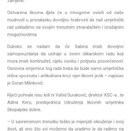
zamjerki.
Ostvarena likovna djela će u mnogome ovisiti od naše
mudrosti u pronalasku dovoljno hrabrosti da naš umjetnički
rad uskladimo sa svojim trenutnim stvaralačkim i izražajnim
mogućnostima.
Duboko se nadam da će Sabina imati dovoljno
samopouzdanja da ustraje u svom slikarskom radu koji
mora imati kontinuitet, cijelu osobu i potpunu posvećenost.
Osnovna smjernica tog rada treba da bude samo umjetnička
istina spoznata i artikulirana kroz njen likovni jezik – napisao
je Goran Milinković.
Riječi pohvale nisu krili ni Vahid Duraković, direktor KSC-a , te
Adina Kero, predsjednica Udruženja likovnih umjetnika
Skopaljske doline.
– U savremenom trenutku teško je mijenjati okruženje i svoj
život, ali ono što svi možemo da uradimo je da radimo na