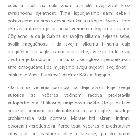
sebi, a raditi na sebi znači osmisliti svoj život kroz
svrsishodnu djelatnost. Time ispunjavamo sami sebe i
pokazujemo da smo svjesni okruženja u kojem živimo i tom
okruženju dajemo jedan pečat vremenu u kojem mi živimo.
Očigledno je da je Sabina sa svojim slikama svjesna sebe,
svojih mogućnosti i da svojim slikama i nama daje
mogućnost da sagledavamo sami sebe, svoje portrete i svoj
život na jedan drugačiji način, iz više uglova i perspektiva i
time omogućava i da mijenjamo svoju svijest i svoj život –
istakao je Vahid Duraković, direktor KSC-a Bugojno.
-Ja bih se večeras osvrnula na dvije stvari. Prije svega
autorica se večeras većinom radova predstavila
autoportretima. U likovnoj umjetnosti nešto što je najteže
prikazati, odnosno problematika kojim se i najteže baviti je
problematika rada portreta. Morate biti iskreni, intimni,
otvoreni i vjerodostojni. Pored toga, večeras je predstavljen
čitav put od nastanka ideje i kreacije, pa do same