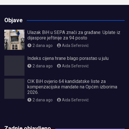
Objave
Ulazak BiH u SEPA znači za građane: Uplate iz
dijaspore jeftinije za 94 posto
2 dana ago
Aida Seferović
Indeks cijena hrane blago porastao u julu
2 dana ago
Aida Seferović
CIK BiH ovjerio 64 kandidatske liste za
kompenzacijske mandate na Općim izborima
2026.
2 dana ago
Aida Seferović
олимп казино
Zadnje objavljeno