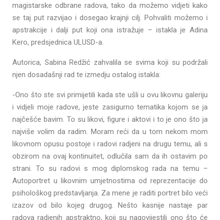
magistarske odbrane radova, tako da možemo vidjeti kako
se taj put razvijao i dosegao krajnji cilj. Pohvaliti možemo i
apstrakcije i dalji put koji ona istražuje – istakla je Adina
Kero, predsjednica ULUSD-a.
Autorica, Sabina Redžić zahvalila se svima koji su podržali
njen dosadašnji rad te izmedju ostalog istakla:
-Ono što ste svi primijetili kada ste ušli u ovu likovnu galeriju
i vidjeli moje radove, jeste zasigurno tematika kojom se ja
najčešće bavim. To su likovi, figure i aktovi i to je ono što ja
najviše volim da radim. Moram reći da u tom nekom mom
likovnom opusu postoje i radovi radjeni na drugu temu, ali s
obzirom na ovaj kontinuitet, odlučila sam da ih ostavim po
strani. To su radovi s mog diplomskog rada na temu –
Autoportret u likovnim umjetnostima od reprezentacije do
psihološkog predstavljanja. Za mene je raditi portret bilo veći
izazov od bilo kojeg drugog. Nešto kasnije nastaje par
radova radjenih apstraktno, koji su nagovijestili ono što će