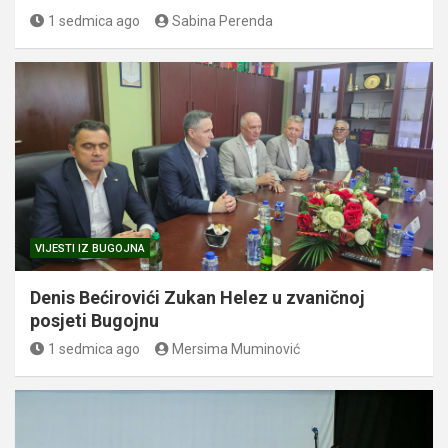
1 sedmica ago
Sabina Perenda
VIJESTI IZ BUGOJNA
Denis Bećirovići Zukan Helez u zvaničnoj
posjeti Bugojnu
1 sedmica ago
Mersima Muminović