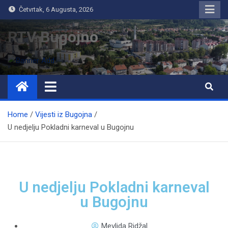
Četvrtak, 6 Augusta, 2026
RTV Bugojno
Home
Vijesti iz Bugojna
U nedjelju Pokladni karneval u Bugojnu
U nedjelju Pokladni karneval
u Bugojnu
Mevlida Ridžal