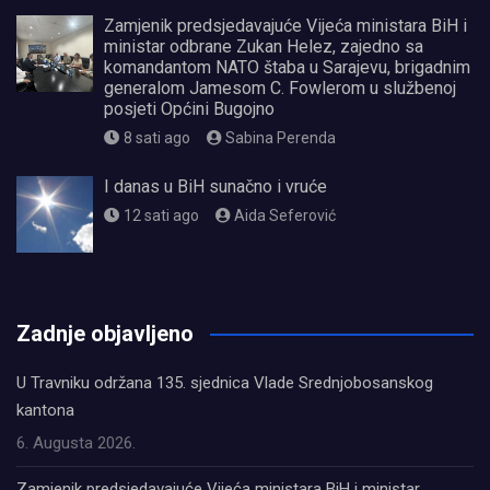
Zamjenik predsjedavajuće Vijeća ministara BiH i
ministar odbrane Zukan Helez, zajedno sa
komandantom NATO štaba u Sarajevu, brigadnim
generalom Jamesom C. Fowlerom u službenoj
posjeti Općini Bugojno
8 sati ago
Sabina Perenda
I danas u BiH sunačno i vruće
12 sati ago
Aida Seferović
олимп казино
Zadnje objavljeno
U Travniku održana 135. sjednica Vlade Srednjobosanskog
kantona
6. Augusta 2026.
Zamjenik predsjedavajuće Vijeća ministara BiH i ministar