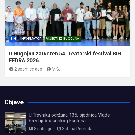
BIH
INFORMATOR
VIJESTI IZ BUGOJNA
U Bugojnu zatvoren 54. Teatarski festival BIH
FEDRA 2026.
2 sedmice ago
M.G.
Objave
U Travniku održana 135. sjednica Vlade
Srednjobosanskog kantona
8 sati ago
Sabina Perenda