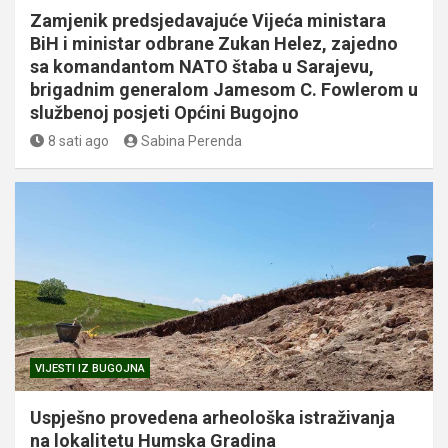
Zamjenik predsjedavajuće Vijeća ministara
BiH i ministar odbrane Zukan Helez, zajedno
sa komandantom NATO štaba u Sarajevu,
brigadnim generalom Jamesom C. Fowlerom u
službenoj posjeti Općini Bugojno
8 sati ago
Sabina Perenda
VIJESTI IZ BUGOJNA
Uspješno provedena arheološka istraživanja
na lokalitetu Humska Gradina