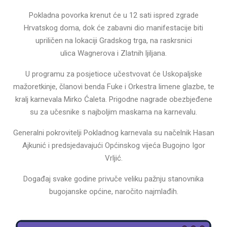
Pokladna povorka krenut će u 12 sati ispred zgrade
Hrvatskog doma, dok će zabavni dio manifestacije biti
upriličen na lokaciji Gradskog trga, na raskrsnici
ulica Wagnerova i Zlatnih ljiljana.
U programu za posjetioce učestvovat će Uskopaljske
mažoretkinje, članovi benda Fuke i Orkestra limene glazbe, te
kralj karnevala Mirko Ćaleta. Prigodne nagrade obezbjeđene
su za učesnike s najboljim maskama na karnevalu.
Generalni pokrovitelji Pokladnog karnevala su načelnik Hasan
Ajkunić i predsjedavajući Općinskog vijeća Bugojno Igor
Vrljić.
Događaj svake godine privuče veliku pažnju stanovnika
bugojanske općine, naročito najmlađih.