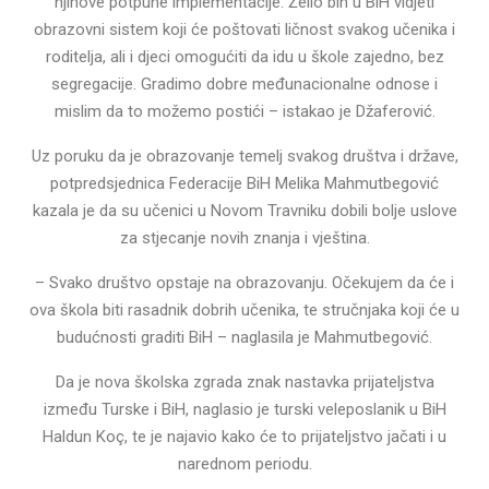
njihove potpune implementacije. Želio bih u BiH vidjeti
obrazovni sistem koji će poštovati ličnost svakog učenika i
roditelja, ali i djeci omogućiti da idu u škole zajedno, bez
segregacije. Gradimo dobre međunacionalne odnose i
mislim da to možemo postići – istakao je Džaferović.
Uz poruku da je obrazovanje temelj svakog društva i države,
potpredsjednica Federacije BiH Melika Mahmutbegović
kazala je da su učenici u Novom Travniku dobili bolje uslove
za stjecanje novih znanja i vještina.
– Svako društvo opstaje na obrazovanju. Očekujem da će i
ova škola biti rasadnik dobrih učenika, te stručnjaka koji će u
budućnosti graditi BiH – naglasila je Mahmutbegović.
Da je nova školska zgrada znak nastavka prijateljstva
između Turske i BiH, naglasio je turski veleposlanik u BiH
Haldun Koç, te je najavio kako će to prijateljstvo jačati i u
narednom periodu.