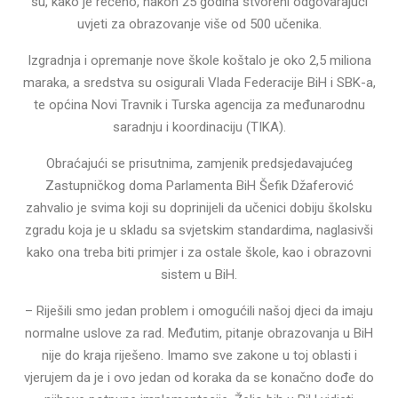
su, kako je rečeno, nakon 25 godina stvoreni odgovarajući
uvjeti za obrazovanje više od 500 učenika.
Izgradnja i opremanje nove škole koštalo je oko 2,5 miliona
maraka, a sredstva su osigurali Vlada Federacije BiH i SBK-a,
te općina Novi Travnik i Turska agencija za međunarodnu
saradnju i koordinaciju (TIKA).
Obraćajući se prisutnima, zamjenik predsjedavajućeg
Zastupničkog doma Parlamenta BiH Šefik Džaferović
zahvalio je svima koji su doprinijeli da učenici dobiju školsku
zgradu koja je u skladu sa svjetskim standardima, naglasivši
kako ona treba biti primjer i za ostale škole, kao i obrazovni
sistem u BiH.
– Riješili smo jedan problem i omogućili našoj djeci da imaju
normalne uslove za rad. Međutim, pitanje obrazovanja u BiH
nije do kraja riješeno. Imamo sve zakone u toj oblasti i
vjerujem da je i ovo jedan od koraka da se konačno dođe do