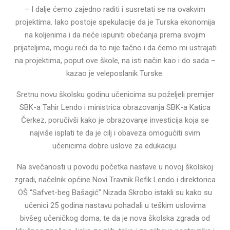
– I dalje ćemo zajedno raditi i susretati se na ovakvim
projektima. Iako postoje spekulacije da je Turska ekonomija
na koljenima i da neće ispuniti obećanja prema svojim
prijateljima, mogu reći da to nije tačno i da ćemo mi ustrajati
na projektima, poput ove škole, na isti način kao i do sada –
kazao je veleposlanik Turske.
Sretnu novu školsku godinu učenicima su poželjeli premijer
SBK-a Tahir Lendo i ministrica obrazovanja SBK-a Katica
Čerkez, poručivši kako je obrazovanje investicija koja se
najviše isplati te da je cilj i obaveza omogućiti svim
učenicima dobre uslove za edukaciju.
Na svečanosti u povodu početka nastave u novoj školskoj
zgradi, načelnik općine Novi Travnik Refik Lendo i direktorica
OŠ “Safvet-beg Bašagić” Nizada Skrobo istakli su kako su
učenici 25 godina nastavu pohađali u teškim uslovima
bivšeg učeničkog doma, te da je nova školska zgrada od