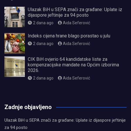
Ulazak BiH u SEPA znači za građane: Uplate iz
dijaspore jeftinije za 94 posto
2 dana ago
Aida Seferović
Indeks cijena hrane blago porastao u julu
2 dana ago
Aida Seferović
CIK BiH ovjerio 64 kandidatske liste za
kompenzacijske mandate na Općim izborima
2026.
2 dana ago
Aida Seferović
олимп казино
Zadnje objavljeno
Ulazak BiH u SEPA znači za građane: Uplate iz dijaspore jeftinije
za 94 posto