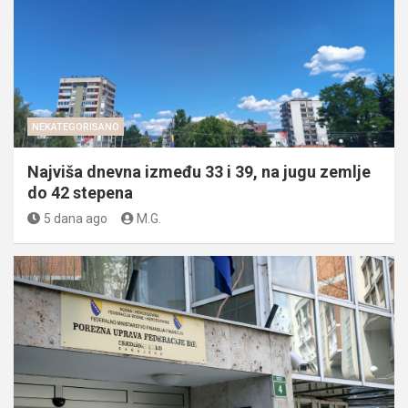
NEKATEGORISANO
Najviša dnevna između 33 i 39, na jugu zemlje
do 42 stepena
5 dana ago
M.G.