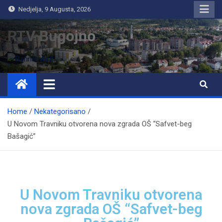
Nedjelja, 9 Augusta, 2026
RTV Bugojno
Home
Nekategorisano
U Novom Travniku otvorena nova zgrada OŠ “Safvet-beg
Bašagić”
U Novom Travniku otvorena
nova zgrada OŠ “Safvet-beg