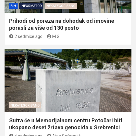
BIH
INFORMATOR
NEKATEGORISANO
Prihodi od poreza na dohodak od imovine
porasli za više od 130 posto
2 sedmice ago
M.G.
NEKATEGORISANO
Sutra će u Memorijalnom centru Potočari biti
ukopano deset žrtava genocida u Srebrenici