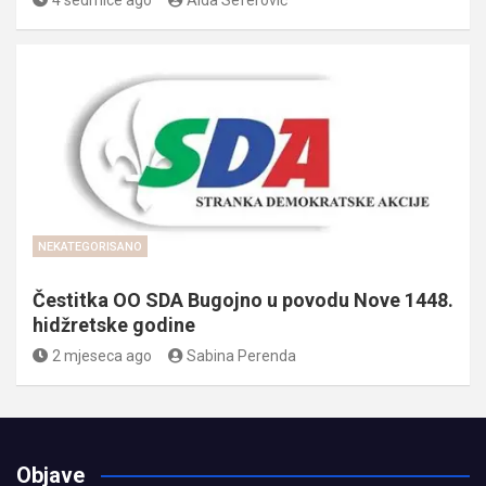
4 sedmice ago
Aida Seferović
NEKATEGORISANO
Čestitka OO SDA Bugojno u povodu Nove 1448.
hidžretske godine
2 mjeseca ago
Sabina Perenda
Objave