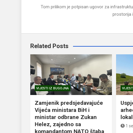
Tom prilikom je potpisan ugovor za infrastrukt
prostorija
Related Posts
VIJESTI IZ BUGOJNA
VIJEST
Zamjenik predsjedavajuće
Uspj
Vijeća ministara BiH i
arhe
ministar odbrane Zukan
loka
Helez, zajedno sa
1 s
komandantom NATO štaba