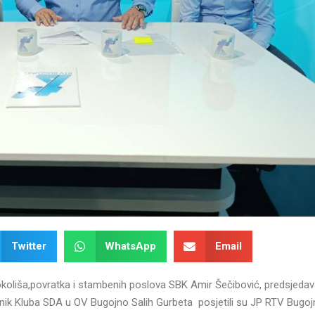
Twitter
WhatsApp
Email
okoliša,povratka i stambenih poslova SBK Amir Šečibović, predsjedav
ednik Kluba SDA u OV Bugojno Salih Gurbeta posjetili su JP RTV Bugoj