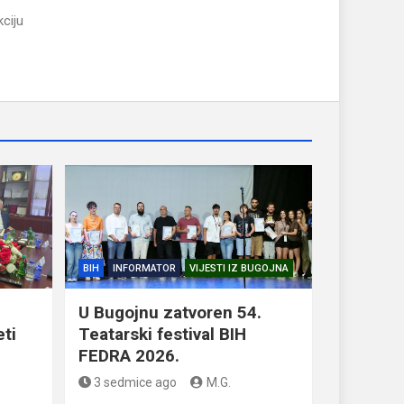
ciju
BIH
INFORMATOR
VIJESTI IZ BUGOJNA
U Bugojnu zatvoren 54.
eti
Teatarski festival BIH
FEDRA 2026.
3 sedmice ago
M.G.