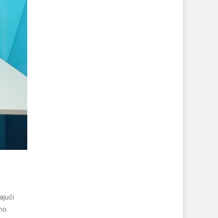
ajući
no.