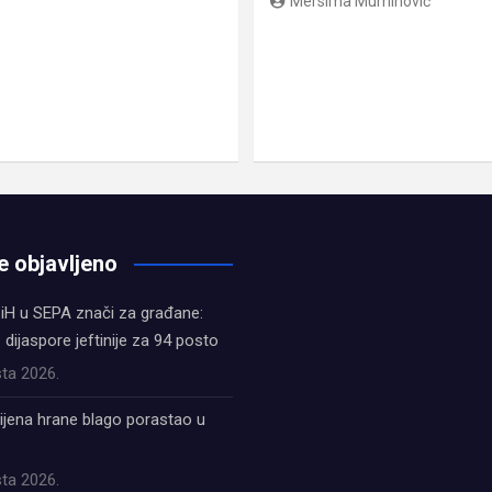
Mersima Muminović
e objavljeno
iH u SEPA znači za građane:
z dijaspore jeftinije za 94 posto
ta 2026.
ijena hrane blago porastao u
ta 2026.