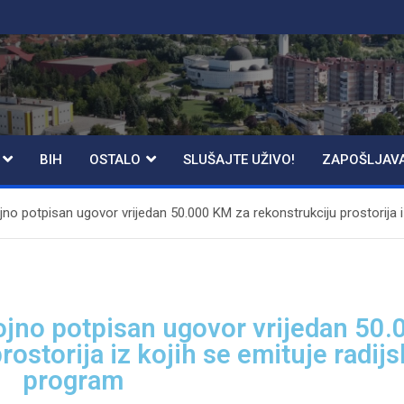
BIH
OSTALO
SLUŠAJTE UŽIVO!
ZAPOŠLJAV
o potpisan ugovor vrijedan 50.000 KM za rekonstrukciju prostorija iz
jno potpisan ugovor vrijedan 50.
ostorija iz kojih se emituje radijs
program