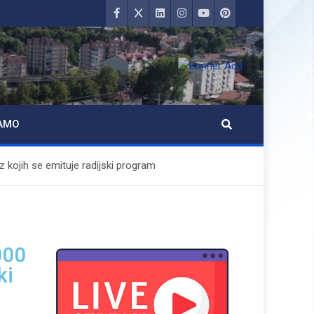
AMO
 kojih se emituje radijski program
000
ki