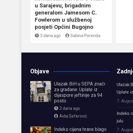
u Sarajevu, brigadnim
generalom Jamesom C.
Fowlerom u službenoj
posjeti Općini Bugojno
3 dana ago
Sabina Perenda
Objave
Zadnj
Ulazak BiH u SEPA znači
Ulazak B
za građane: Uplate iz
Uplate i
dijaspore jeftinije za 94
posto
7. Augus
2 dana ago
Indeks c
Aida Seferović
julu
Indeks cijena hrane blago
7. Augus