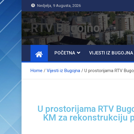
Nedjelja, 9 Augusta, 2026
RTV Bugojno
POČETNA
VIJESTI IZ BUGOJNA
Home
Vijesti iz Bugojna
U prostorijama RTV Bugojn
U prostorijama RTV Bugo
KM za rekonstrukciju pr