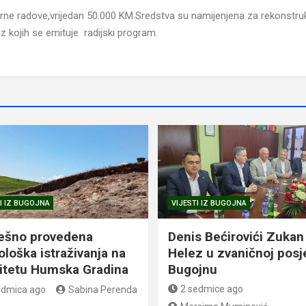
urne radove,vrijedan 50.000 KM.Sredstva su namijenjena za rekonstruk
 iz kojih se emituje radijski program.
I IZ BUGOJNA
VIJESTI IZ BUGOJNA
ešno provedena
Denis Bećirovići Zukan
ološka istraživanja na
Helez u zvaničnoj posj
litetu Humska Gradina
Bugojnu
2 sedmice ago
edmica ago
Sabina Perenda