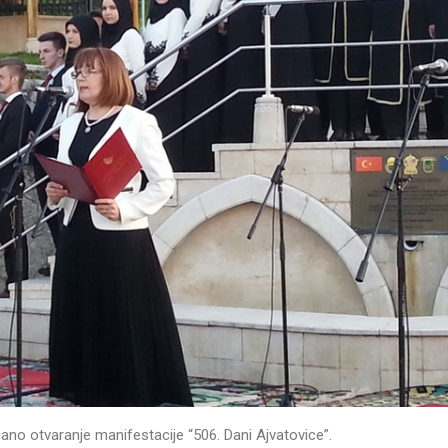
čano otvaranje manifestacije “506. Dani Ajvatovice”.