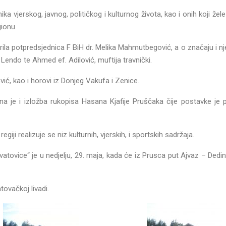
a vjerskog, javnog, političkog i kulturnog života, kao i onih koji žele
gionu.
ila potpredsjednica F BiH dr. Melika Mahmutbegović, a o značaju i n
r Lendo te Ahmed ef. Adilović, muftija travnički.
ić, kao i horovi iz Donjeg Vakufa i Zenice.
 je i izložba rukopisa Hasana Kjafije Pruščaka čije postavke je 
giji realizuje se niz kulturnih, vjerskih, i sportskih sadržaja.
atovice“ je u nedjelju, 29. maja, kada će iz Prusca put Ajvaz – Dedin
ovačkoj livadi.