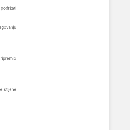
 podržati
jegovanju
pripremio
e stijene