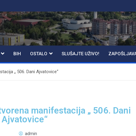
BIH
OSTALO
SLUŠAJTE UŽIVO!
ZAPOŠLJAV
acija „ 506. Dani Ajvatovice“
vorena manifestacija „ 506. Dani
Ajvatovice“
admin