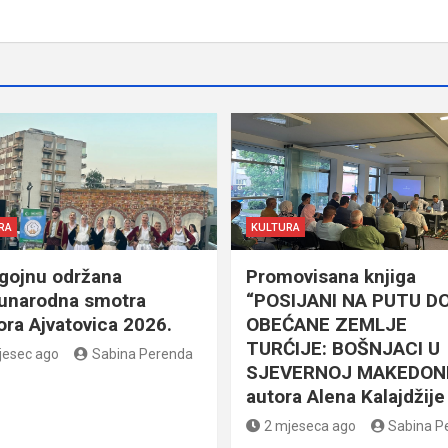
RA
KULTURA
gojnu održana
Promovisana knjiga
narodna smotra
“POSIJANI NA PUTU D
lora Ajvatovica 2026.
OBEĆANE ZEMLJE
TURĆIJE: BOŠNJACI U
jesec ago
Sabina Perenda
SJEVERNOJ MAKEDONI
autora Alena Kalajdžije
2 mjeseca ago
Sabina P