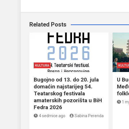
Related Posts
KULTURA
KULTU
Bugojno od 13. do 20. jula
U Bu
domaćin najstarijeg 54.
Među
Teatarskog festivala
folk
amaterskih pozorišta u BiH
1 m
Fedra 2026
4 sedmice ago
Sabina Perenda