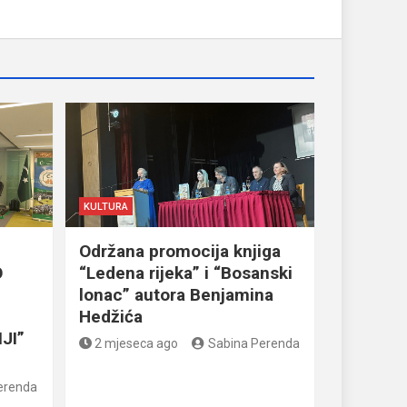
KULTURA
Održana promocija knjiga
O
“Ledena rijeka” i “Bosanski
lonac” autora Benjamina
Hedžića
JI”
2 mjeseca ago
Sabina Perenda
erenda