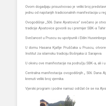
Ovom dogadjaju prisustvovao je veliki broj predstavnik
jednu od najstarijih tradicionalnih manifestacija u re
Ovogodišnje „506. Dane Ajvatovice“ svečano je otvor
tradicije Ajvatovice govorili su i premijer SBK-a Tahi
Svečanost u Pruscu su upotpunili i Eldin Huseinbegov
U domu Hasana Kjafije Pruščaka u Pruscu, otvorena
Institut za islamsku tradiciju Bošnjaka iz Sarajeva.
U okviru ove manifestacije na području SBK-a, ali i u re
Centralna manifestacija ovogodišnjih „ 506. Dana Ajv
krenuti veliki broj vjernika.
Vjerski program i podne namaz održat će se na Ajvat