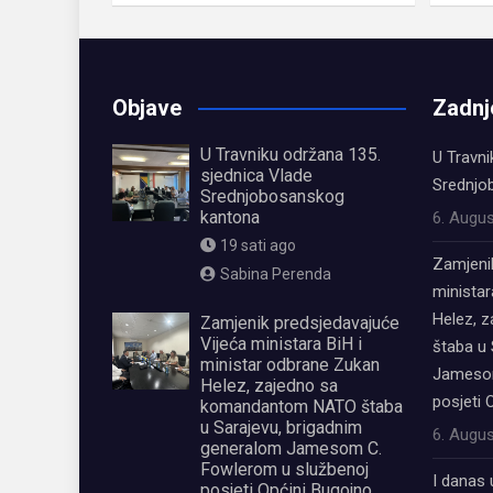
Objave
Zadnj
U Travniku održana 135.
U Travni
sjednica Vlade
Srednjo
Srednjobosanskog
kantona
6. Augus
19 sati ago
Zamjeni
Sabina Perenda
ministar
Helez, 
Zamjenik predsjedavajuće
Vijeća ministara BiH i
štaba u 
ministar odbrane Zukan
Jamesom
Helez, zajedno sa
posjeti 
komandantom NATO štaba
u Sarajevu, brigadnim
6. Augus
generalom Jamesom C.
Fowlerom u službenoj
I danas 
posjeti Općini Bugojno