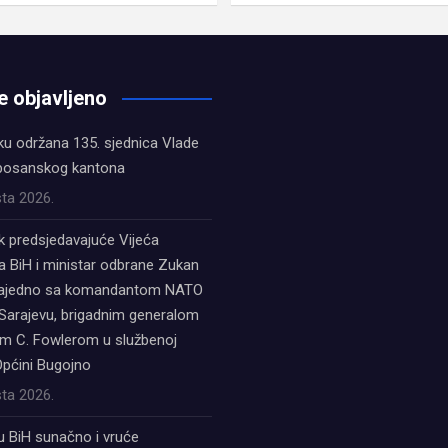
e objavljeno
ku održana 135. sjednica Vlade
bosanskog kantona
ta 2026.
k predsjedavajuće Vijeća
a BiH i ministar odbrane Zukan
zajedno sa komandantom NATO
Sarajevu, brigadnim generalom
 C. Fowlerom u službenoj
Općini Bugojno
ta 2026.
u BiH sunačno i vruće