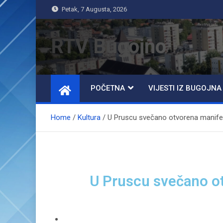
Petak, 7 Augusta, 2026
RTV Bugojno
POČETNA
VIJESTI IZ BUGOJNA
Home
Kultura
U Pruscu svečano otvorena manifest
U Pruscu svečano ot