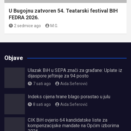
U Bugojnu zatvoren 54. Teatarski festival BIH
FEDRA 2026.
2 sedmice ago
M.G.
Objave
Ulazak BiH u SEPA znači za građane: Uplate iz
dijaspore jeftinije za 94 posto
7 sati ago
Aida Seferović
Indeks cijena hrane blago porastao u julu
8 sati ago
Aida Seferović
CIK BiH ovjerio 64 kandidatske liste za
kompenzacijske mandate na Općim izborima