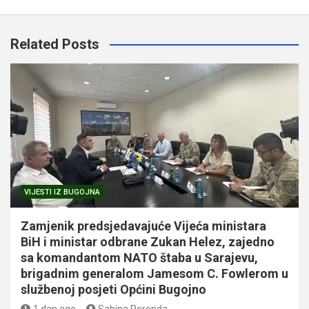
Related Posts
VIJESTI IZ BUGOJNA
Zamjenik predsjedavajuće Vijeća ministara
BiH i ministar odbrane Zukan Helez, zajedno
sa komandantom NATO štaba u Sarajevu,
brigadnim generalom Jamesom C. Fowlerom u
službenoj posjeti Općini Bugojno