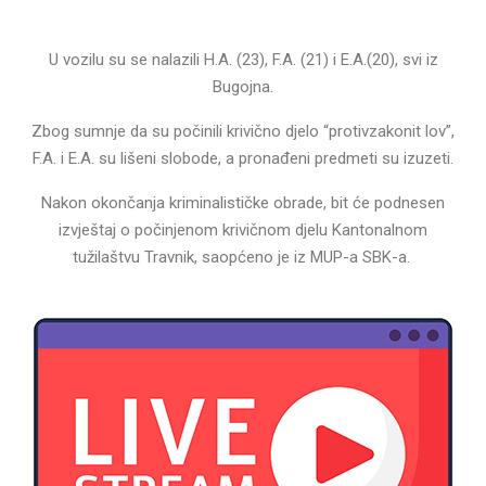
U vozilu su se nalazili H.A. (23), F.A. (21) i E.A.(20), svi iz
Bugojna.
Zbog sumnje da su počinili krivično djelo “protivzakonit lov”,
F.A. i E.A. su lišeni slobode, a pronađeni predmeti su izuzeti.
Nakon okončanja kriminalističke obrade, bit će podnesen
izvještaj o počinjenom krivičnom djelu Kantonalnom
tužilaštvu Travnik, saopćeno je iz MUP-a SBK-a.