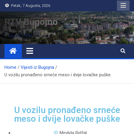
Petak, 7 Augusta, 2026
RTV Bugojno
Home
Vijesti iz Bugojna
U vozilu pronađeno srneće meso i dvije lovačke puške
U vozilu pronađeno srneće
meso i dvije lovačke puške
Mevlida Ridžal