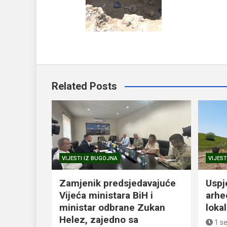
Related Posts
VIJESTI IZ BUGOJNA
VIJEST
Zamjenik predsjedavajuće
Uspj
Vijeća ministara BiH i
arhe
ministar odbrane Zukan
loka
Helez, zajedno sa
1 s