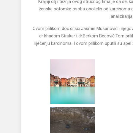
Krajnji cilj i težnja ovog stručnog tima je da se,
ženske potomke osoba oboljelih od karcinoma dojk
analiziranja
Ovom prilikom doc.dr.sci.Jasmin Mušanović i njegovi
dr.Irhadom Strukar i dr.Berkom Begović.Tom pri
liječenju karcinoma. I ovom prilikom uputili su ap