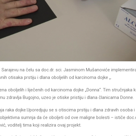
u Sarajevu na čelu sa doc.dr. sci. Jasminom Mušanoviće implementira
tivnih otisaka prstiju i dlana oboljelih od karcinoma dojke „.
na oboljelih i liječenih od karcinoma dojke „Donna“. Tim stručnjaka k
mu zdravlja Bugojno, uzeo je otiske pristiju i dlana članicama Donne.
anja raka dojke.Uporedjuju se s otiscima prstiju i dlana zdravih osoba 
bjektivna sumnja da će oboljeti od ove maligne bolesti – ističe doc.d
, voditelj tima koji realizira ovaj projekt.