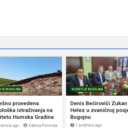
I IZ BUGOJNA
VIJESTI IZ BUGOJNA
ešno provedena
Denis Bećirovići Zukan
ološka istraživanja na
Helez u zvaničnoj posj
litetu Humska Gradina
Bugojnu
1 sedmica ago
edmica ago
Sabina Perenda