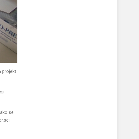
 projekt
oji
i ako se
r.sci.