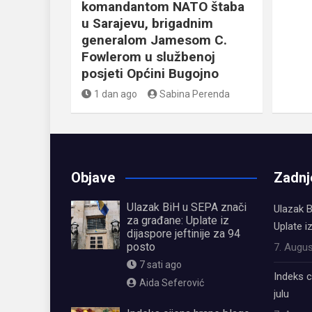
komandantom NATO štaba
u Sarajevu, brigadnim
generalom Jamesom C.
Fowlerom u službenoj
posjeti Općini Bugojno
1 dan ago
Sabina Perenda
Objave
Zadnj
Ulazak BiH u SEPA znači
Ulazak B
za građane: Uplate iz
Uplate i
dijaspore jeftinije za 94
posto
7. Augus
7 sati ago
Indeks c
Aida Seferović
julu