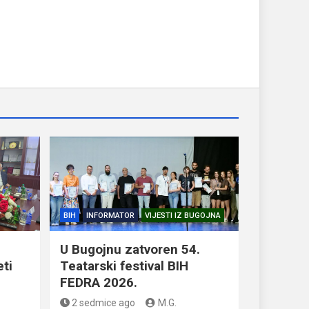
BIH
INFORMATOR
VIJESTI IZ BUGOJNA
U Bugojnu zatvoren 54.
eti
Teatarski festival BIH
FEDRA 2026.
2 sedmice ago
M.G.