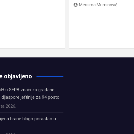
Mersima Muminović
e objavljeno
iH u SEPA znači za građane:
z dijaspore jeftinije za 94 posto
ta 2026.
ijena hrane blago porastao u