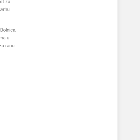
est za
svrhu
Bolnica,
ima u
 za rano