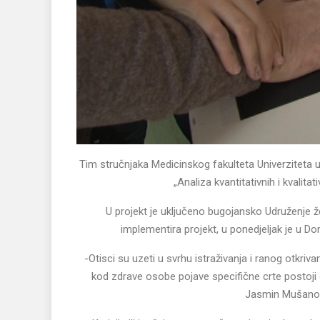
Tim stručnjaka Medicinskog fakulteta Univerziteta 
„Analiza kvantitativnih i kvalita
U projekt je uključeno bugojansko Udruženje že
implementira projekt, u ponedjeljak je u Do
-Otisci su uzeti u svrhu istraživanja i ranog otkriv
kod zdrave osobe pojave specifične crte postoji o
Jasmin Mušanović