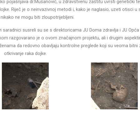
 kako pojašnjava dr.Mušanović, u zdravstvenu zaštitu uvrsti genetički t
e. Riječ je o neinvazivnoj metodi i, kako je naglasio, uzeti otisci u 
 nikako ne mogu biti zloupotrijebljeni.
 saradnici susreli su se s direktoricama JU Doma zdravlja i JU Opća 
likom razgovarano je o ovom značajnom projektu, ali i drugim aspekt
el ženama da redovno obavljaju kontrolne preglede koji su veoma bitni
otkrivanje raka dojke.