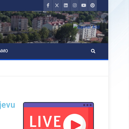
AMO
jevu