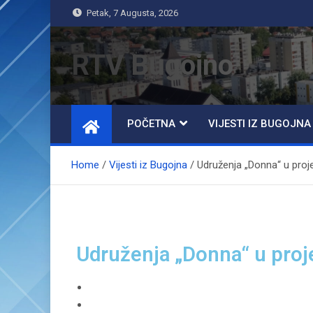
Petak, 7 Augusta, 2026
RTV Bugojno
POČETNA
VIJESTI IZ BUGOJNA
Home
Vijesti iz Bugojna
Udruženja „Donna“ u proj
Udruženja „Donna“ u proj