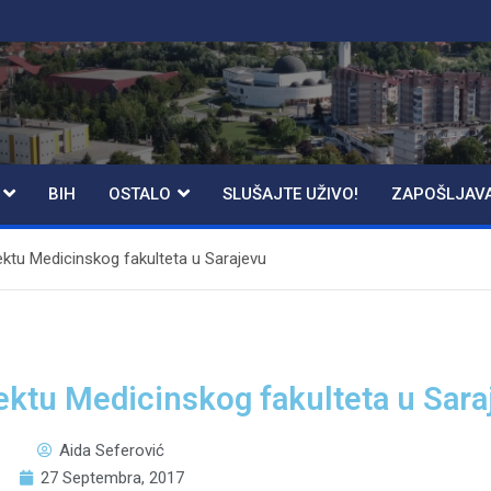
BIH
OSTALO
SLUŠAJTE UŽIVO!
ZAPOŠLJAV
ektu Medicinskog fakulteta u Sarajevu
ektu Medicinskog fakulteta u Sara
Aida Seferović
27 Septembra, 2017