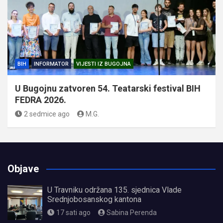
BIH
INFORMATOR
VIJESTI IZ BUGOJNA
U Bugojnu zatvoren 54. Teatarski festival BIH
FEDRA 2026.
2 sedmice ago
M.G.
Objave
U Travniku održana 135. sjednica Vlade
Srednjobosanskog kantona
17 sati ago
Sabina Perenda