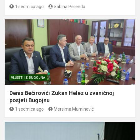
1 sedmica ago
Sabina Perenda
VIJESTI IZ BUGOJNA
Denis Bećirovići Zukan Helez u zvaničnoj
posjeti Bugojnu
1 sedmica ago
Mersima Muminović