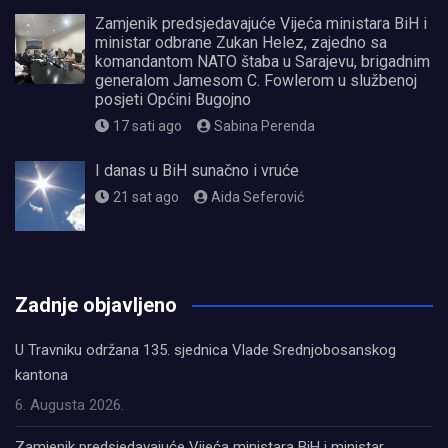
Zamjenik predsjedavajuće Vijeća ministara BiH i
ministar odbrane Zukan Helez, zajedno sa
komandantom NATO štaba u Sarajevu, brigadnim
generalom Jamesom C. Fowlerom u službenoj
posjeti Općini Bugojno
17 sati ago
Sabina Perenda
I danas u BiH sunačno i vruće
21 sat ago
Aida Seferović
олимп казино
Zadnje objavljeno
U Travniku održana 135. sjednica Vlade Srednjobosanskog
kantona
6. Augusta 2026.
Zamjenik predsjedavajuće Vijeća ministara BiH i ministar