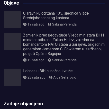
Objave
U Travniku održana 135. sjednica Vlade
Srednjobosanskog kantona
19 sati ago
Sabina Perenda
Zamjenik predsjedavajuće Vijeća ministara BiH i
ministar odbrane Zukan Helez, zajedno sa
komandantom NATO štaba u Sarajevu, brigadnim
generalom Jamesom C. Fowlerom u službenoj
posjeti Općini Bugojno
19 sati ago
Sabina Perenda
I danas u BiH sunačno i vruće
23 sata ago
Aida Seferović
олимп казино
Zadnje objavljeno