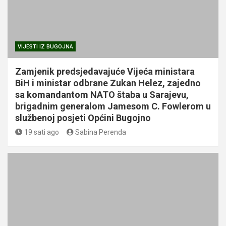
VIJESTI IZ BUGOJNA
Zamjenik predsjedavajuće Vijeća ministara
BiH i ministar odbrane Zukan Helez, zajedno
sa komandantom NATO štaba u Sarajevu,
brigadnim generalom Jamesom C. Fowlerom u
službenoj posjeti Općini Bugojno
19 sati ago
Sabina Perenda