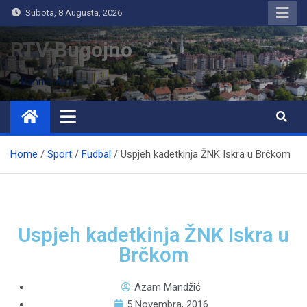
Subota, 8 Augusta, 2026
RTV Bugojno
Home
Sport
Fudbal
Uspjeh kadetkinja ŽNK Iskra u Brčkom
Uspjeh kadetkinja ŽNK Iskra u
Brčkom
Azam Mandžić
5 Novembra, 2016