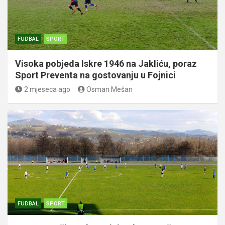
FUDBAL
SPORT
Visoka pobjeda Iskre 1946 na Jakliću, poraz
Sport Preventa na gostovanju u Fojnici
2 mjeseca ago
Osman Mešan
FUDBAL
SPORT