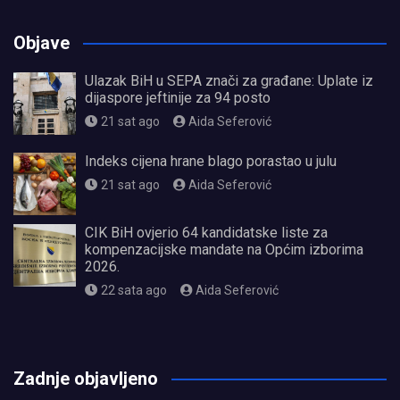
Objave
Ulazak BiH u SEPA znači za građane: Uplate iz
dijaspore jeftinije za 94 posto
21 sat ago
Aida Seferović
Indeks cijena hrane blago porastao u julu
21 sat ago
Aida Seferović
CIK BiH ovjerio 64 kandidatske liste za
kompenzacijske mandate na Općim izborima
2026.
22 sata ago
Aida Seferović
олимп казино
Zadnje objavljeno