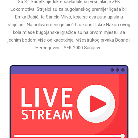
Sa 3:1 kadetkinje Iskre savladale su vršnjakinje ŽFK
Lokomotiva. Strijelci su za bugojanskog premijer ligaša bili
Emka Bašić, te Sanela Mlivo, koja se dva puta upisla u
strijelce . Na poluvremenu je bio1:0 u korist Iskre.Nakon ovog
kola mlade bugojanske igraćice su na prvom mjestu sa
jednim bodom više od kadetkinja višestrukog prvaka Bosne i
Hercegovine- SFK 2000 Sarajevo.