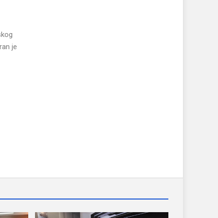
skog
ran je