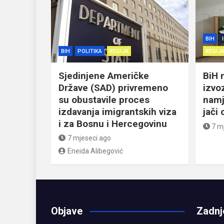
BIH
BIH
POLITIKA
REGIJA
REGIJ
Sjedinjene Američke
BiH 
Države (SAD) privremeno
izvo
su obustavile proces
namj
izdavanja imigrantskih viza
jači
i za Bosnu i Hercegovinu
7 m
7 mjeseci ago
Eneida Alibegović
Objave
Zadnj