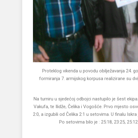
Proteklog vikenda u povodu obilježavanja 24. go
formiranja 7. armijskog korpusa realizirane su dvi
Na turniru u sjedećoj odbojci nastupilo je šest ekip
Vakufa, te Ilidže, Čelika i Vogošće. Prvo mjesto osvo
2:0, a izgubili od Čelika 2:1 u setovima. U finalu Iskra
Po setovima bilo je : 25:18, 23:25, 25:1