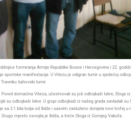
dišnjice formiranja Armije Republike Bosne i Hercegovine i 22. godišn
je sportske manifestacije. U Vitezu je odigran turnir u sjedećoj odbojc
Travniku šahovski turnir.
a. Pored domaćina Viteza, učestvovali su još odbojkaši Iskre, Sloge i
jili su odbojkaši Iskre. U grupi odbojkaši iz našeg grada savladali su
 je sa 2:1 bila bolja od Ilidže i sasvim zasluženo donijela novi trofej u
2. Drugo mjesto osvojila je Ilidža, a treće Sloga iz Gornjeg Vakufa.