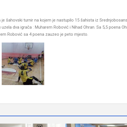
 je šahovski turnir na kojem je nastupilo 15 šahista iz Srednjobosan
 uzela dva igrača : Muharem Robović i Nihad Ohran. Sa 5,5 poena Oh
rem Robović sa 4 poena zauzeo je peto mjesto.