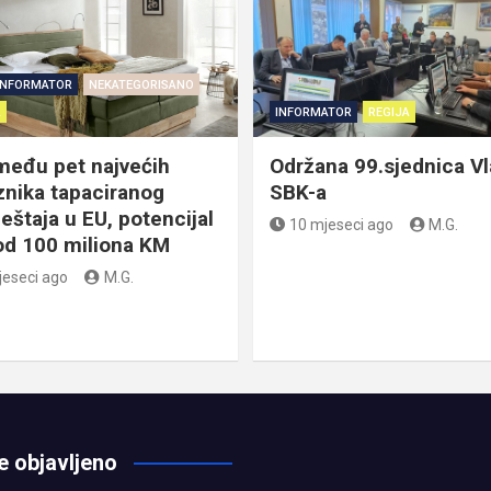
INFORMATOR
NEKATEGORISANO
A
INFORMATOR
REGIJA
među pet najvećih
Održana 99.sjednica V
znika tapaciranog
SBK-a
eštaja u EU, potencijal
10 mjeseci ago
M.G.
 od 100 miliona KM
jeseci ago
M.G.
e objavljeno