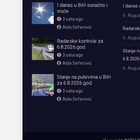
I danas u BiH sunačno i
I danas 
vruće
6. Augus
3 sata ago
Aida Seferović
Radarske
6. Augus
Radarske kontrole za
6.8.2026.god.
Stanje n
3 sata ago
6.8.2026
Aida Seferović
6. Augus
Stanje na putevima u BiH
za 6.8.2026.god.
3 sata ago
Aida Seferović
олимп казино