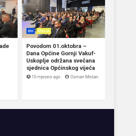
BIH
REGIJA
lade
Povodom 01.oktobra –
Dana Općine Gornji Vakuf-
Uskoplje održana svečana
sjednica Općinskog vijeća
10 mjeseci ago
Osman Mešan