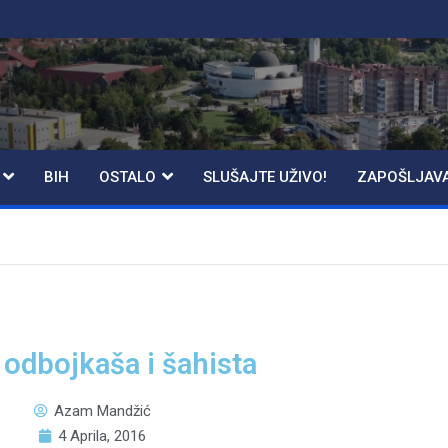
BIH
OSTALO
SLUŠAJTE UŽIVO!
ZAPOŠLJAV
 odbojkaša i šahista
Azam Mandžić
4 Aprila, 2016