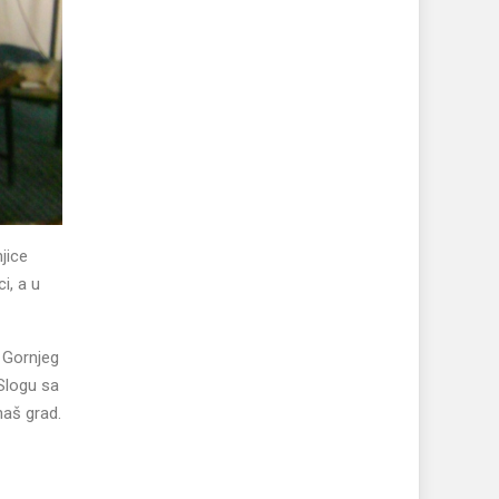
jice
i, a u
z Gornjeg
 Slogu sa
 naš grad.