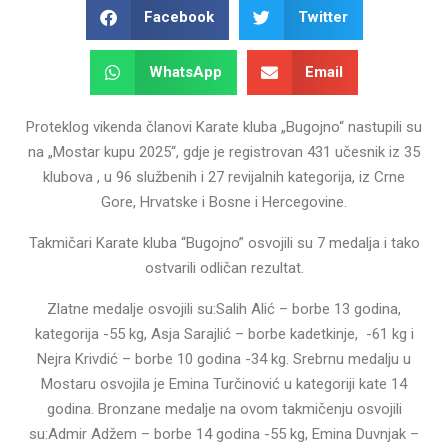
Facebook
Twitter
WhatsApp
Email
Proteklog vikenda članovi Karate kluba „Bugojno“ nastupili su
na „Mostar kupu 2025“, gdje je registrovan 431 učesnik iz 35
klubova , u 96 službenih i 27 revijalnih kategorija, iz Crne
Gore, Hrvatske i Bosne i Hercegovine.
Takmičari Karate kluba “Bugojno” osvojili su 7 medalja i tako
ostvarili odličan rezultat.
Zlatne medalje osvojili su:Salih Alić – borbe 13 godina,
kategorija -55 kg, Asja Sarajlić – borbe kadetkinje, -61 kg i
Nejra Krivdić – borbe 10 godina -34 kg. Srebrnu medalju u
Mostaru osvojila je Emina Turčinović u kategoriji kate 14
godina. Bronzane medalje na ovom takmičenju osvojili
su:Admir Adžem – borbe 14 godina -55 kg, Emina Duvnjak –