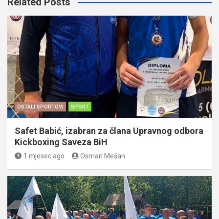
Related Posts
OSTALI SPORTOVI
SPORT
Safet Babić, izabran za člana Upravnog odbora
Kickboxing Saveza BiH
1 mjesec ago
Osman Mešan