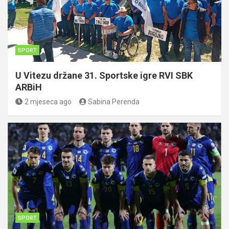
SPORT
U Vitezu držane 31. Sportske igre RVI SBK
ARBiH
2 mjeseca ago
Sabina Perenda
SPORT