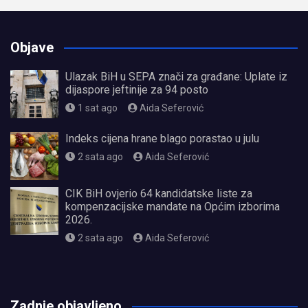
Objave
Ulazak BiH u SEPA znači za građane: Uplate iz
dijaspore jeftinije za 94 posto
1 sat ago
Aida Seferović
Indeks cijena hrane blago porastao u julu
2 sata ago
Aida Seferović
CIK BiH ovjerio 64 kandidatske liste za
kompenzacijske mandate na Općim izborima
2026.
2 sata ago
Aida Seferović
олимп казино
Zadnje objavljeno