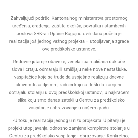
Zahvaljujući podršci Kantonalnog ministarstva prostornog
uređenja, građenja, zaštite okoliša, povratka i stambenih
poslova SBK-a i Općine Bugojno ovih dana počela je
realizacija još jednog važnog projekta – utopljavanja zgrade
ove predškolske ustanove.
Redovne jutarnje obaveze, vesela lica mališana dok uče
slova i crtaju, odmaraju ili smišljaju neke nove nestašluke,
vaspitačice koje se trude da uspješno realizuju dnevne
aktivnosti sa djecom, radnici koji su došli da zamjene
dotrajalu stolariju u ovoj predškolskoj ustanovi, u najkraćem
– slika koju smo danas zatekli u Centru za predškolsko
vaspitanje i obrazovanje u našem gradu.
-U toku je realizacija jednog u nizu projekata. U pitanju je
projekt utopljavanja, odnosno zamjene kompletne stolarije u
Centru za predškolsko vaspitanje i obrazovanje. Konkretno,