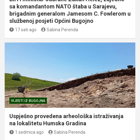
sa komandantom NATO štaba u Sarajevu,
brigadnim generalom Jamesom C. Fowlerom u
službenoj posjeti Općini Bugojno
17 sati ago
Sabina Perenda
VIJESTI IZ BUGOJNA
Uspješno provedena arheološka istraživanja
na lokalitetu Humska Gradina
1 sedmica ago
Sabina Perenda