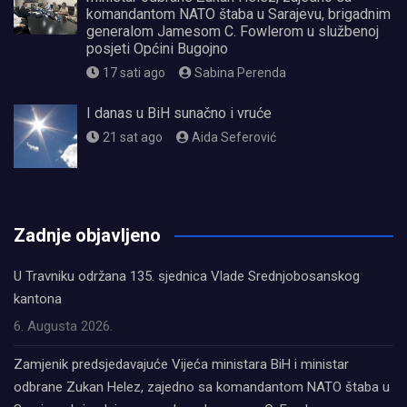
komandantom NATO štaba u Sarajevu, brigadnim
generalom Jamesom C. Fowlerom u službenoj
posjeti Općini Bugojno
17 sati ago
Sabina Perenda
I danas u BiH sunačno i vruće
21 sat ago
Aida Seferović
олимп казино
Zadnje objavljeno
U Travniku održana 135. sjednica Vlade Srednjobosanskog
kantona
6. Augusta 2026.
Zamjenik predsjedavajuće Vijeća ministara BiH i ministar
odbrane Zukan Helez, zajedno sa komandantom NATO štaba u