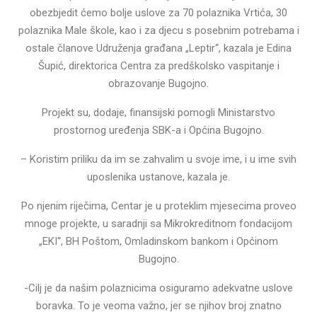
obezbjedit ćemo bolje uslove za 70 polaznika Vrtića, 30
polaznika Male škole, kao i za djecu s posebnim potrebama i
ostale članove Udruženja građana „Leptir“, kazala je Edina
Šupić, direktorica Centra za predškolsko vaspitanje i
obrazovanje Bugojno.
Projekt su, dodaje, finansijski pomogli Ministarstvo
prostornog uređenja SBK-a i Općina Bugojno.
– Koristim priliku da im se zahvalim u svoje ime, i u ime svih
uposlenika ustanove, kazala je.
Po njenim riječima, Centar je u proteklim mjesecima proveo
mnoge projekte, u saradnji sa Mikrokreditnom fondacijom
„EKI“, BH Poštom, Omladinskom bankom i Općinom
Bugojno.
-Cilj je da našim polaznicima osiguramo adekvatne uslove
boravka. To je veoma važno, jer se njihov broj znatno