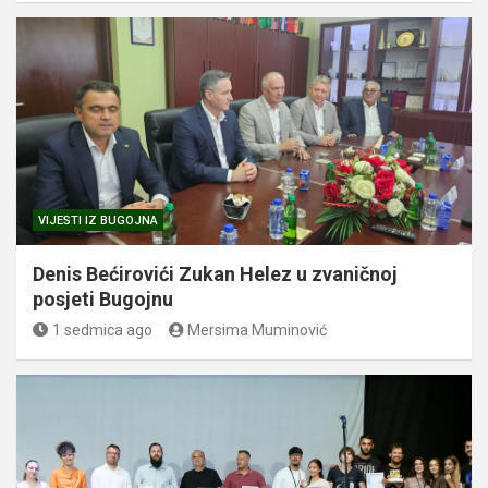
VIJESTI IZ BUGOJNA
Denis Bećirovići Zukan Helez u zvaničnoj
posjeti Bugojnu
1 sedmica ago
Mersima Muminović