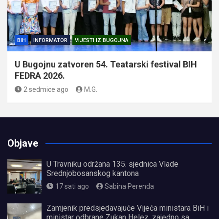
BIH
INFORMATOR
VIJESTI IZ BUGOJNA
U Bugojnu zatvoren 54. Teatarski festival BIH
FEDRA 2026.
2 sedmice ago
M.G.
Objave
U Travniku održana 135. sjednica Vlade
Srednjobosanskog kantona
17 sati ago
Sabina Perenda
Zamjenik predsjedavajuće Vijeća ministara BiH i
ministar odbrane Zukan Helez, zajedno sa