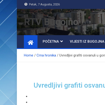
Petak, 7 Augusta, 2026
RTV Bugojno
POČETNA
VIJESTI IZ BUGOJNA
Home
Crna hronika
Uvredljivi grafiti osvanuli u 
Uvredljivi grafiti osva