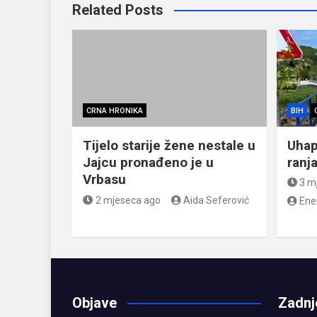
Related Posts
CRNA HRONIKA
BIH
Tijelo starije žene nestale u
Uhap
Jajcu pronađeno je u
ranj
Vrbasu
3 m
2 mjeseca ago
Aida Seferović
Ene
Objave
Zadnj