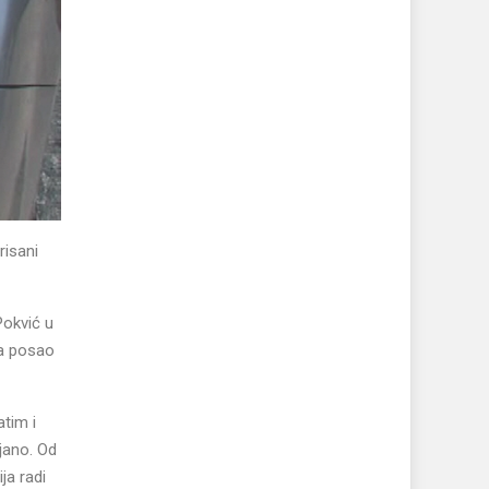
risani
 Pokvić u
na posao
atim i
ljano. Od
ja radi