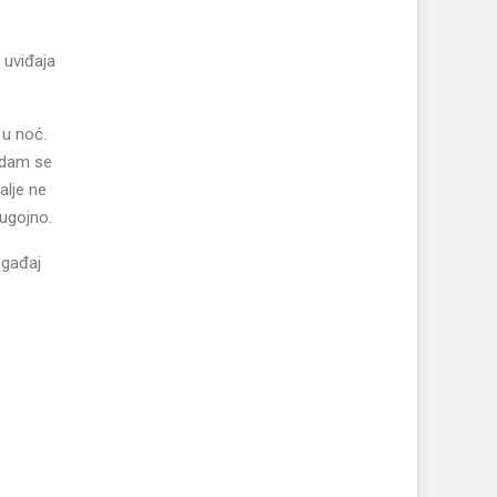
a uviđaja
 u noć.
Nadam se
alje ne
Bugojno.
ogađaj