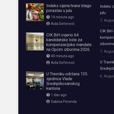
Indeks cijena hrane blago
Indeks c
porastao u julu
julu
14 minuta ago
7. Augus
Aida Seferović
CIK BiH 
CIK BiH ovjerio 64
kompenz
kandidatske liste za
izborima
kompenzacijske mandate
na Općim izborima 2026.
7. Augus
40 minuta ago
U Travni
Aida Seferović
Srednjo
U Travniku održana 135.
6. Augus
sjednica Vlade
Srednjobosanskog
kantona
1 dan ago
Sabina Perenda