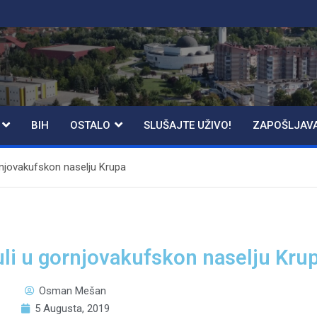
BIH
OSTALO
SLUŠAJTE UŽIVO!
ZAPOŠLJAV
gornjovakufskon naselju Krupa
nuli u gornjovakufskon naselju Kru
Osman Mešan
5 Augusta, 2019