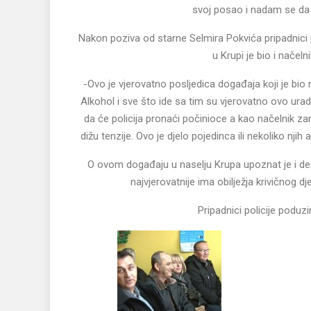
svoj posao i nadam se da ć
Nakon poziva od starne Selmira Pokvića pripadnici pol
u Krupi je bio i nače
-Ovo je vjerovatno posljedica događaja koji je bio n
Alkohol i sve što ide sa tim su vjerovatno ovo ura
da će policija pronaći počinioce a kao načelnik za
dižu tenzije. Ovo je djelo pojedinca ili nekoliko nj
O ovom događaju u naselju Krupa upoznat je i dež
najvjerovatnije ima obilježja krivičnog dje
Pripadnici policije poduzi