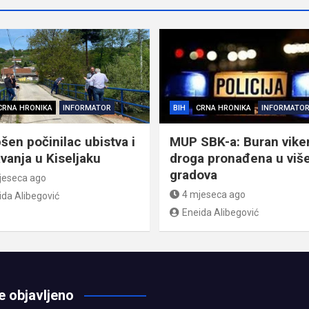
CRNA HRONIKA
INFORMATOR
BIH
CRNA HRONIKA
INFORMATO
šen počinilac ubistva i
MUP SBK-a: Buran vike
avanja u Kiseljaku
droga pronađena u viš
gradova
jeseca ago
4 mjeseca ago
ida Alibegović
Eneida Alibegović
e objavljeno