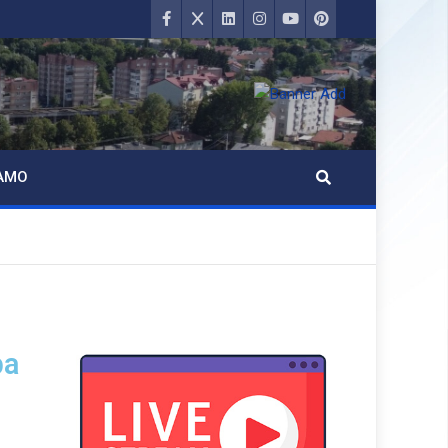
AMO
pa