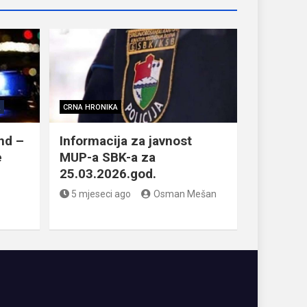
R
CRNA HRONIKA
nd –
Informacija za javnost
e
MUP-a SBK-a za
25.03.2026.god.
5 mjeseci ago
Osman Mešan