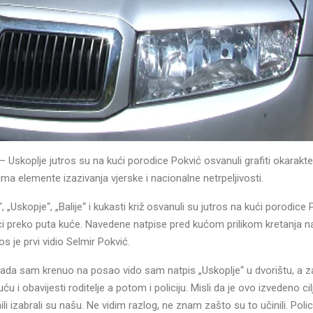
 Uskoplje jutros su na kući porodice Pokvić osvanuli grafiti okarakte
 ima elemente izazivanja vjerske i nacionalne netrpeljivosti.
, „Uskopje“, „Balije“ i kukasti križ osvanuli su jutros na kući porodice
 ulici preko puta kuće. Navedene natpise pred kućom prilikom kretanja 
ros je prvi vidio Selmir Pokvić.
kada sam krenuo na posao vido sam natpis „Uskoplje“ u dvorištu, a z
u i obavijesti roditelje a potom i policiju. Misli da je ovo izvedeno ci
li izabrali su našu. Ne vidim razlog, ne znam zašto su to učinili. Polici