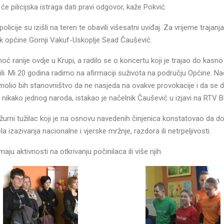
e pilicijska istraga dati pravi odgovor, kaže Pokvić.
icije su izišli na teren te obavili višesatni uviđaj. Za vrijeme trajanj
lnik općine Gornji Vakuf-Uskoplje Sead Čaušević.
oć ranije ovdje u Krupi, a radilo se o koncertu koji je trajao do kasno
dili. Mi 20 godina radimo na afirmaciji suživota na području Općine. 
molio bih stanovništvo da ne nasjeda na ovakve provokacije i da se d
ih a nikako jednog naroda, istakao je načelnik Čaušević u izjavi na RTV 
urni tužilac koji je na osnovu navedenih činjenica konstatovao da d
la izazivanja nacionalne i vjerske mržnje, razdora ili netrpeljivosti.
maju aktivnosti na otkrivanju počinilaca ili više njih.