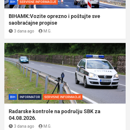
BIH
SERVISNE INFORMACIJE
BIHAMK:Vozite oprezno i poštujte sve
saobraćajne propise
3 dana ago
M.G.
BIH
INFORMATOR
SERVISNE INFORMACIJE
Radarske kontrole na području SBK za
04.08.2026.
3 dana ago
M.G.