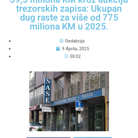
trezorskih zapisa: Ukupan
dug raste za više od 775
miliona KM u 2025.
Redakcija.
9 Aprila, 2025
00:02