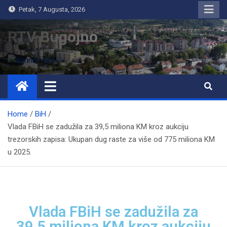
Petak, 7 Augusta, 2026
RTV Bugojno
Home
BiH
Vlada FBiH se zadužila za 39,5 miliona KM kroz aukciju
trezorskih zapisa: Ukupan dug raste za više od 775 miliona KM
u 2025.
Vlada FBiH se zadužila za
39,5 miliona KM kroz aukciju