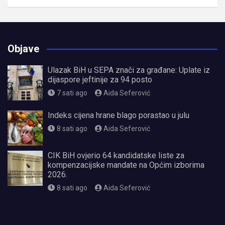
Objave
Ulazak BiH u SEPA znači za građane: Uplate iz
dijaspore jeftinije za 94 posto
7 sati ago
Aida Seferović
Indeks cijena hrane blago porastao u julu
8 sati ago
Aida Seferović
CIK BiH ovjerio 64 kandidatske liste za
kompenzacijske mandate na Općim izborima
2026.
8 sati ago
Aida Seferović
олимп казино