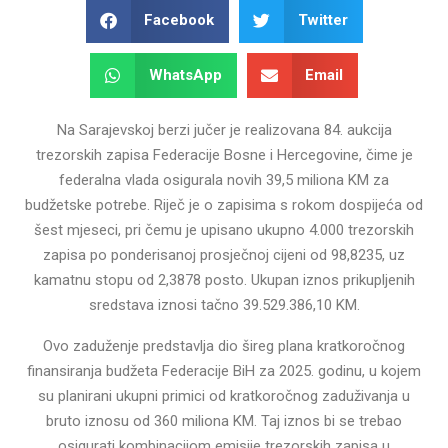
Facebook
Twitter
WhatsApp
Email
Na Sarajevskoj berzi jučer je realizovana 84. aukcija
trezorskih zapisa Federacije Bosne i Hercegovine, čime je
federalna vlada osigurala novih 39,5 miliona KM za
budžetske potrebe. Riječ je o zapisimа s rokom dospijeća od
šest mjeseci, pri čemu je upisano ukupno 4.000 trezorskih
zapisa po ponderisanoj prosječnoj cijeni od 98,8235, uz
kamatnu stopu od 2,3878 posto. Ukupan iznos prikupljenih
sredstava iznosi tačno 39.529.386,10 KM.
Ovo zaduženje predstavlja dio šireg plana kratkoročnog
finansiranja budžeta Federacije BiH za 2025. godinu, u kojem
su planirani ukupni primici od kratkoročnog zaduživanja u
bruto iznosu od 360 miliona KM. Taj iznos bi se trebao
osigurati kombinacijom emisije trezorskih zapisa u