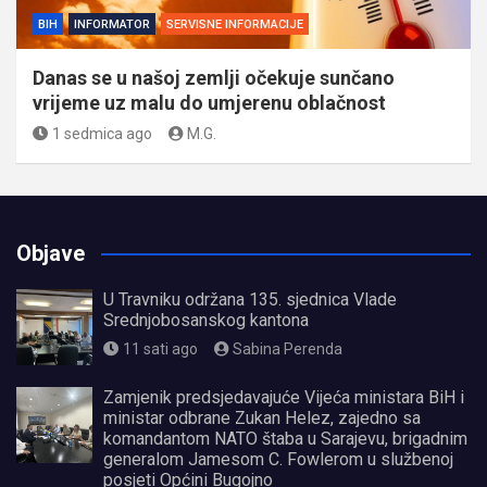
BIH
INFORMATOR
SERVISNE INFORMACIJE
Danas se u našoj zemlji očekuje sunčano
vrijeme uz malu do umjerenu oblačnost
1 sedmica ago
M.G.
Objave
U Travniku održana 135. sjednica Vlade
Srednjobosanskog kantona
11 sati ago
Sabina Perenda
Zamjenik predsjedavajuće Vijeća ministara BiH i
ministar odbrane Zukan Helez, zajedno sa
komandantom NATO štaba u Sarajevu, brigadnim
generalom Jamesom C. Fowlerom u službenoj
posjeti Općini Bugojno