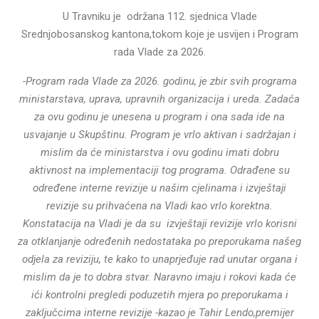
U Travniku je održana 112. sjednica Vlade
Srednjobosanskog kantona,tokom koje je usvijen i Program
rada Vlade za 2026.
-Program rada Vlade za 2026. godinu, je zbir svih programa
ministarstava, uprava, upravnih organizacija i ureda. Zadaća
za ovu godinu je unesena u program i ona sada ide na
usvajanje u Skupštinu. Program je vrlo aktivan i sadržajan i
mislim da će ministarstva i ovu godinu imati dobru
aktivnost na implementaciji tog programa. Odrađene su
određene interne revizije u našim cjelinama i izvještaji
revizije su prihvaćena na Vladi kao vrlo korektna.
Konstatacija na Vladi je da su izvještaji revizije vrlo korisni
za otklanjanje određenih nedostataka po preporukama našeg
odjela za reviziju, te kako to unaprjeđuje rad unutar organa i
mislim da je to dobra stvar. Naravno imaju i rokovi kada će
ići kontrolni pregledi poduzetih mjera po preporukama i
zaključcima interne revizije -kazao je Tahir Lendo,premijer