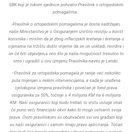
SBK koji je tokom sjednice pohvalio Pravilnik o ortopedskim
pomagalima .
-Pravilnik o ortopedskim pomagalima je dosta sadržajan,
naše Ministarstvo je s Osiguranjem izvršilo reviziju u korist
korisnika i mislim da je zbog inflacijskih kretanja i kretanja u
cijenama na tržištu došlo vrijeme da se on uskladi, revidira i
on će biti objavljen,a ono što je naša mogućnost trenutno to
smo i ugradili u ovu izmjenu Pravilnika-naveo je Lendo.
–
Pravilnik za ortopedska pomagala je ranije već nekoliko
puta mijenjan u nekim intervencijama, a sada je urađena
cjelokupna izmjena pravilnika i povećan je fond prava
osiguranika za 50%, točnije s 4 milijuna KM na 6 milijuna
KM. Naši osiguranici koji budu trebali tu vrstu usluge imat
će puno veći financijski okvir kako bi mogli ostvariti svoja
prava. Ovim pravilnikom su obuhvaćeni svi oni građani koji
su naši osiguranici i samim imaju pravo apliciranja. Točan
broj ljudi koji koristi ortopedska i druga pomagala u našem