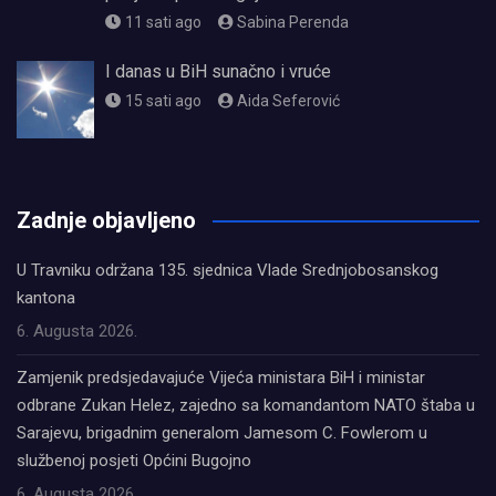
11 sati ago
Sabina Perenda
I danas u BiH sunačno i vruće
15 sati ago
Aida Seferović
олимп казино
Zadnje objavljeno
U Travniku održana 135. sjednica Vlade Srednjobosanskog
kantona
6. Augusta 2026.
Zamjenik predsjedavajuće Vijeća ministara BiH i ministar
odbrane Zukan Helez, zajedno sa komandantom NATO štaba u
Sarajevu, brigadnim generalom Jamesom C. Fowlerom u
službenoj posjeti Općini Bugojno
6. Augusta 2026.