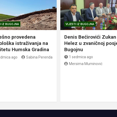
I IZ BUGOJNA
VIJESTI IZ BUGOJNA
ešno provedena
Denis Bećirovići Zukan
ološka istraživanja na
Helez u zvaničnoj posj
litetu Humska Gradina
Bugojnu
1 sedmica ago
edmica ago
Sabina Perenda
Mersima Muminović