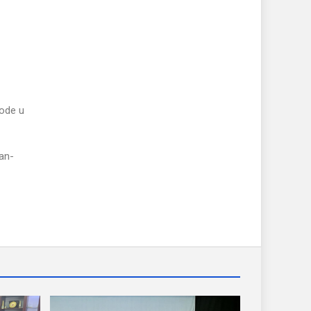
vode u
an-