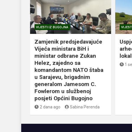
VIJESTI IZ BUGOJNA
VIJEST
Zamjenik predsjedavajuće
Uspj
Vijeća ministara BiH i
arhe
ministar odbrane Zukan
loka
Helez, zajedno sa
1 s
komandantom NATO štaba
u Sarajevu, brigadnim
generalom Jamesom C.
Fowlerom u službenoj
posjeti Općini Bugojno
2 dana ago
Sabina Perenda