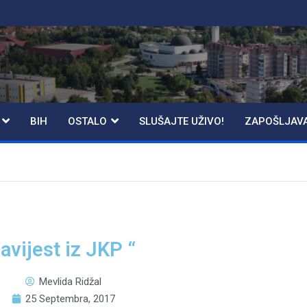
BIH
OSTALO
SLUŠAJTE UŽIVO!
ZAPOŠLJAV
avijest iz JKP “
Mevlida Ridžal
25 Septembra, 2017