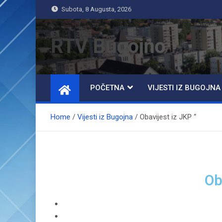
Subota, 8 Augusta, 2026
RTV Bugojno
POČETNA
VIJESTI IZ BUGOJNA
Home
Vijesti iz Bugojna
Obavijest iz JKP “
Ob