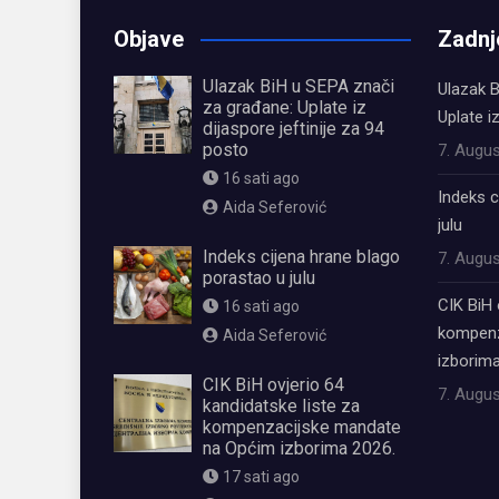
Objave
Zadnj
Ulazak BiH u SEPA znači
Ulazak B
za građane: Uplate iz
Uplate i
dijaspore jeftinije za 94
posto
7. Augus
16 sati ago
Indeks c
Aida Seferović
julu
Indeks cijena hrane blago
7. Augus
porastao u julu
CIK BiH 
16 sati ago
kompenz
Aida Seferović
izborima
CIK BiH ovjerio 64
7. Augus
kandidatske liste za
kompenzacijske mandate
na Općim izborima 2026.
17 sati ago