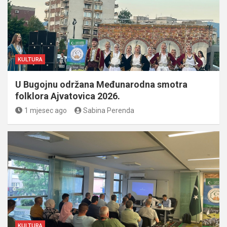
KULTURA
U Bugojnu održana Međunarodna smotra
folklora Ajvatovica 2026.
1 mjesec ago
Sabina Perenda
KULTURA