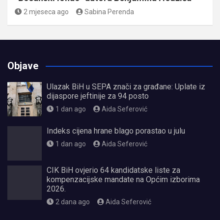
2 mjeseca ago
Sabina Perenda
Objave
Ulazak BiH u SEPA znači za građane: Uplate iz
dijaspore jeftinije za 94 posto
1 dan ago
Aida Seferović
Indeks cijena hrane blago porastao u julu
1 dan ago
Aida Seferović
CIK BiH ovjerio 64 kandidatske liste za
kompenzacijske mandate na Općim izborima
2026.
2 dana ago
Aida Seferović