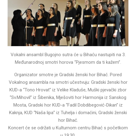
Vokalni ansambl Bugojno sutra će u Bihaću nastupiti na 3.
Međunarodnoj smotri horova “Pjesmom da ti kažem”.
Organizator smotre je Gradski ženski hor Bihać. Pored
Vokalnog ansambla na smotri učestvuju: Gradski ženski hor
KUD-a “Tono Hrovat” iz Velike Kladuše, Muški pjevački zbor
“Sv.Mihovil” iz Šibenika, Mješoviti hor Harmonija iz Sanskog
Mosta, Gradski hor KUD-a “Fadil Dobdibegović-Dikan” iz
Kaknja, KUD “Naša lipa” iz Tuhelja i domaćini, Gradski ženski
hor Bihać.
Koncert će se održati u Kulturnom centru Bihać s početkom
u 19:30.