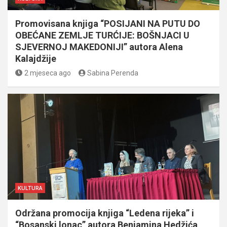
Promovisana knjiga “POSIJANI NA PUTU DO
OBEĆANE ZEMLJE TURĆIJE: BOŠNJACI U
SJEVERNOJ MAKEDONIJI” autora Alena
Kalajdžije
2 mjeseca ago
Sabina Perenda
KULTURA
Održana promocija knjiga “Ledena rijeka” i
“Bosanski lonac” autora Benjamina Hedžića