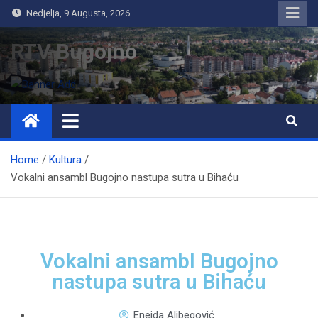
Nedjelja, 9 Augusta, 2026
RTV Bugojno
Home
Kultura
Vokalni ansambl Bugojno nastupa sutra u Bihaću
Vokalni ansambl Bugojno
nastupa sutra u Bihaću
Eneida Alibegović