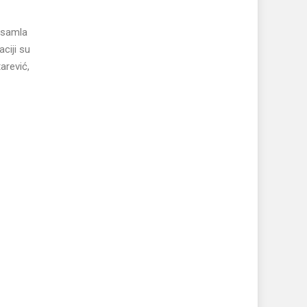
ansamla
ciji su
arević,