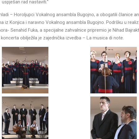
uspješan rad nastaviti.“
jmladi – Horoljupci Vokalnog ansambla Bugojno, a obogatili članice 
ha iz Konjica i naravno Vokalnog ansambla Bugojno. Podršku u realiza
 hora- Senahid Fuka, a specijalne zahvalnice pripremio je Nihad Bajrakt
 koncerta obilježila je zajednička izvedba – La musica di note.