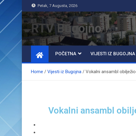
Petak, 7 Augusta, 2026
RTV Bugojno
POČETNA
VIJESTI IZ BUGOJNA
Home
Vijesti iz Bugojna
Vokalni ansambl obilježio
Vokalni ansambl obilj