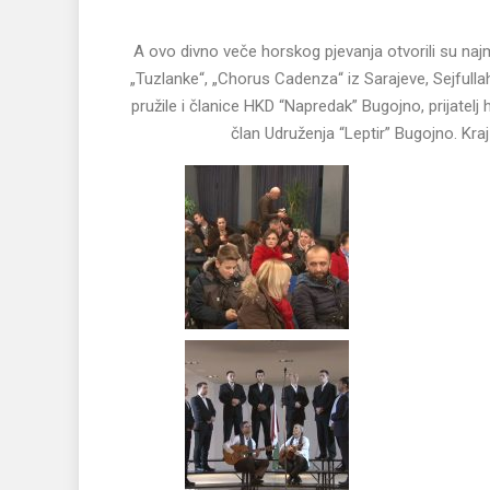
A ovo divno veče horskog pjevanja otvorili su na
„Tuzlanke“, „Chorus Cadenza“ iz Sarajeve, Sejfulla
pružile i članice HKD “Napredak” Bugojno, prijatelj
član Udruženja “Leptir” Bugojno. Kraj