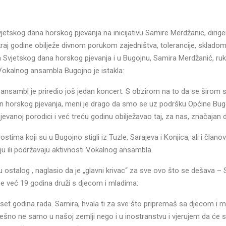
tskog dana horskog pjevanja na inicijativu Samire Merdžanic, dirigen
aj godine obilježe divnom porukom zajedništva, tolerancije, skladom
a Svjetskog dana horskog pjevanja i u Bugojnu, Samira Merdžanić, ru
a Vokalnog ansambla Bugojno je istakla:
ansambl je priredio još jedan koncert. S obzirom na to da se širom s
an horskog pjevanja, meni je drago da smo se uz podršku Općine Bug
pjevanoj porodici i već treću godinu obilježavao taj, za nas, značajan 
tima koji su u Bugojno stigli iz Tuzle, Sarajeva i Konjica, ali i članov
zuju ili podržavaju aktivnosti Vokalnog ansambla.
 ostalog , naglasio da je „glavni krivac“ za sve ovo što se dešava –
se već 19 godina druži s djecom i mladima:
et godina rada. Samira, hvala ti za sve što pripremaš sa djecom i 
šno ne samo u našoj zemlji nego i u inostranstvu i vjerujem da će s