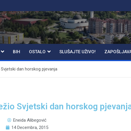
BIH
OSTALO
SLUŠAJTE UŽIVO!
ZAPOŠLJAV
 Svjetski dan horskog pjevanja
ežio Svjetski dan horskog pjevanj
Eneida Alibegović
14 Decembra, 2015