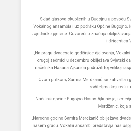
Sklad glasova okupljenih u Bugojnu u povodu Svje
Vokalnog ansambla i uz podršku Općine Bugojno, kr
zajedničke pjesme. Govoreći o značaju obilježavanj
i dirigentic
„Na pragu dvadesete godišnjice djelovanja, Vokalni 
drugoj sedmici u decembru obilježava Svjetski d
načelnika Hasana Ajkunića pridružili toj velikoj ras
Ovom prilikom, Samira Merdžanić se zahvalila i gos
roditeljima koji reali
Načelnik općine Bugojno Hasan Ajkunić je, izmedju
Merdžanić, koja 
„Naredne godine Samira Merdžanić obilježava dvades
našem gradu. Vokalni ansambl predstavlja nas uspje