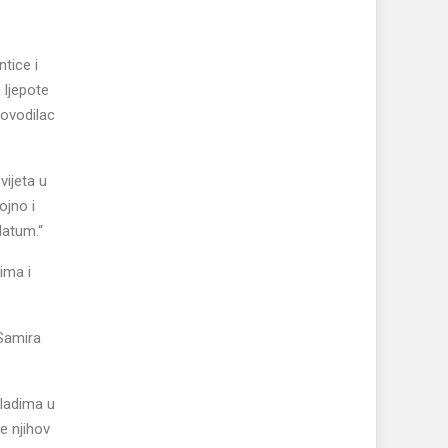
tice i
 ljepote
kovodilac
vijeta u
ojno i
datum.“
ima i
 Samira
mladima u
e njihov