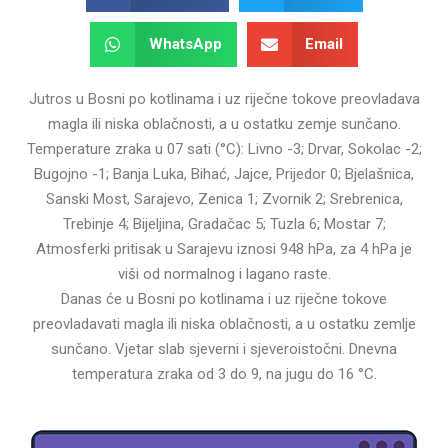
WhatsApp
Email
Jutros u Bosni po kotlinama i uz riječne tokove preovladava
magla ili niska oblačnosti, a u ostatku zemje sunčano.
Temperature zraka u 07 sati (°C): Livno -3; Drvar, Sokolac -2;
Bugojno -1; Banja Luka, Bihać, Jajce, Prijedor 0; Bjelašnica,
Sanski Most, Sarajevo, Zenica 1; Zvornik 2; Srebrenica,
Trebinje 4; Bijeljina, Gradačac 5; Tuzla 6; Mostar 7;
Atmosferki pritisak u Sarajevu iznosi 948 hPa, za 4 hPa je
viši od normalnog i lagano raste.
Danas će u Bosni po kotlinama i uz riječne tokove
preovladavati magla ili niska oblačnosti, a u ostatku zemlje
sunčano. Vjetar slab sjeverni i sjeveroistočni. Dnevna
temperatura zraka od 3 do 9, na jugu do 16 °C.