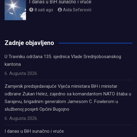
I danas u BiH sunačno i vruće
8 sati ago
Aida Seferović
олимп казино
Zadnje objavljeno
U Travniku održana 135. sjednica Vlade Srednjobosanskog
kantona
6. Augusta 2026.
Zamjenik predsjedavajuće Vijeća ministara BiH i ministar
odbrane Zukan Helez, zajedno sa komandantom NATO štaba u
Sarajevu, brigadnim generalom Jamesom C. Fowlerom u
službenoj posjeti Općini Bugojno
6. Augusta 2026.
I danas u BiH sunačno i vruće