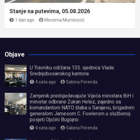
Stanje na putevima, 05.08.2026
1 dan ago
Mersima Muminović
Objave
U Travniku održana 135. sjednica Vlade
Srednjobosanskog kantona
4 sata ago
Sabina Perenda
Zamjenik predsjedavajuće Vijeća ministara BiH i
ministar odbrane Zukan Helez, zajedno sa
komandantom NATO štaba u Sarajevu, brigadnim
generalom Jamesom C. Fowlerom u službenoj
posjeti Općini Bugojno
4 sata ago
Sabina Perenda