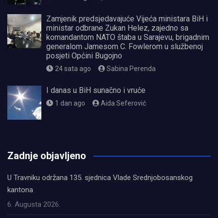
Zamjenik predsjedavajuće Vijeća ministara BiH i
ministar odbrane Zukan Helez, zajedno sa
komandantom NATO štaba u Sarajevu, brigadnim
generalom Jamesom C. Fowlerom u službenoj
posjeti Općini Bugojno
24 sata ago
Sabina Perenda
I danas u BiH sunačno i vruće
1 dan ago
Aida Seferović
олимп казино
Zadnje objavljeno
U Travniku održana 135. sjednica Vlade Srednjobosanskog
kantona
6. Augusta 2026.