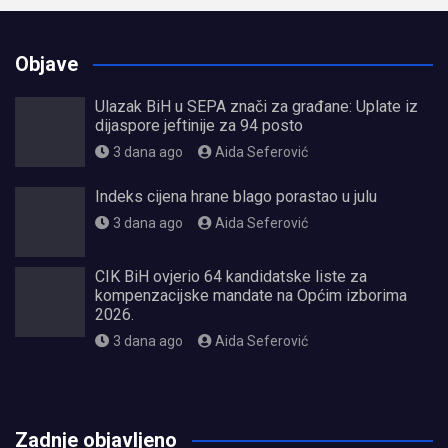
Objave
Ulazak BiH u SEPA znači za građane: Uplate iz
dijaspore jeftinije za 94 posto
3 dana ago
Aida Seferović
Indeks cijena hrane blago porastao u julu
3 dana ago
Aida Seferović
CIK BiH ovjerio 64 kandidatske liste za
kompenzacijske mandate na Općim izborima
2026.
3 dana ago
Aida Seferović
олимп казино
Zadnje objavljeno