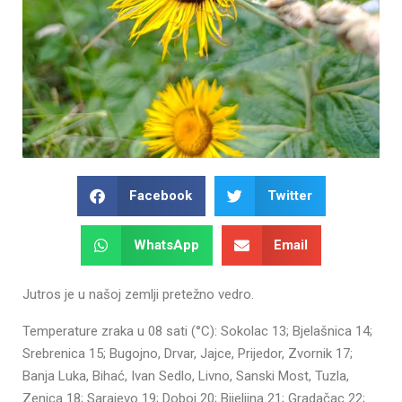
Facebook
Twitter
WhatsApp
Email
Jutros je u našoj zemlji pretežno vedro.
Temperature zraka u 08 sati (°C): Sokolac 13; Bjelašnica 14;
Srebrenica 15; Bugojno, Drvar, Jajce, Prijedor, Zvornik 17;
Banja Luka, Bihać, Ivan Sedlo, Livno, Sanski Most, Tuzla,
Zenica 18; Sarajevo 19; Doboj 20; Bijeljina 21; Gradačac 22;