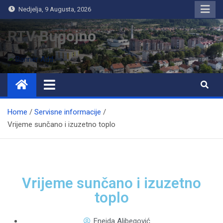
Nedjelja, 9 Augusta, 2026
RTV Bugojno
Home
Servisne informacije
Vrijeme sunčano i izuzetno toplo
Vrijeme sunčano i izuzetno
toplo
Eneida Alibegović