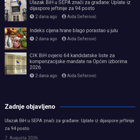
Ulazak BiH u SEPA znači za građane: Uplate iz
dijaspore jeftinije za 94 posto
2 dana ago
Aida Seferović
Indeks cijena hrane blago porastao u julu
2 dana ago
Aida Seferović
CIK BiH ovjerio 64 kandidatske liste za
kompenzacijske mandate na Općim izborima
2026.
2 dana ago
Aida Seferović
олимп казино
Zadnje objavljeno
Ulazak BiH u SEPA znači za građane: Uplate iz dijaspore jeftinije
za 94 posto
7. Augusta 2026.