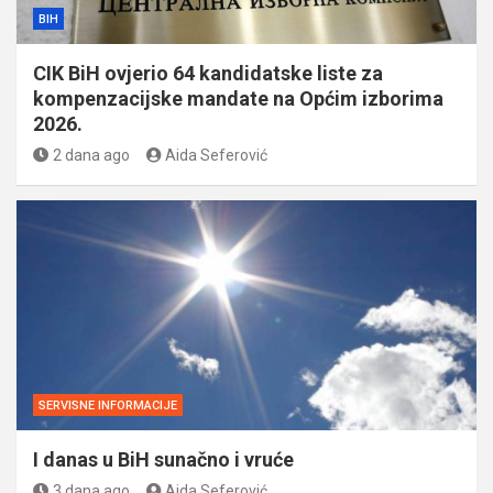
BIH
CIK BiH ovjerio 64 kandidatske liste za
kompenzacijske mandate na Općim izborima
2026.
2 dana ago
Aida Seferović
SERVISNE INFORMACIJE
I danas u BiH sunačno i vruće
3 dana ago
Aida Seferović