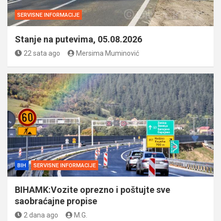
SERVISNE INFORMACIJE
Stanje na putevima, 05.08.2026
22 sata ago
Mersima Muminović
BIH
SERVISNE INFORMACIJE
BIHAMK:Vozite oprezno i poštujte sve
saobraćajne propise
2 dana ago
M.G.