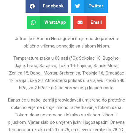
Facebook
Twitter
WhatsApp
Email
Jutros je u Bosni i Hercegovini umjereno do pretežno
oblačno vrijeme, ponegdje sa slabom kišom.
Temperature zraka u 08 sati (°C): Sokolac 10; Bugojno,
Jajce, Livno, Sarajevo, Tuzla 14; Prijedor, Sanski Most,
Zenica 15; Doboj, Mostar, Srebrenica, Trebinje 16; Gradačac
18; Banja Luka 20; Atmosferki pritisak u Sarajevu iznosi 940
hPa, za 2 hPa je niži od normalnog i lagano raste.
Danas će u našoj zemlji preovladavati umjereno do pretežno
oblačno vrijeme uz djelimično razvedravanje tokom dana.
Tokom dana povremeno i lokalno sa slabom kišom ili
pljuskom. Vjetar slab do umjeren južni i jugozapadni. Dnevna
temperatura zraka od 20 do 26, na sjeveru zemlje do 28 °C.