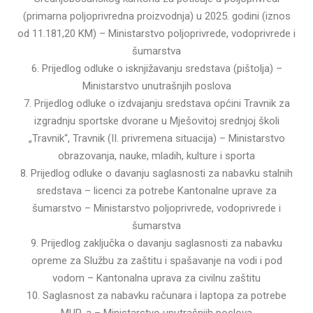
(primarna poljoprivredna proizvodnja) u 2025. godini (iznos
od 11.181,20 KM) – Ministarstvo poljoprivrede, vodoprivrede i
šumarstva
6. Prijedlog odluke o isknjižavanju sredstava (pištolja) –
Ministarstvo unutrašnjih poslova
7. Prijedlog odluke o izdvajanju sredstava općini Travnik za
izgradnju sportske dvorane u Mješovitoj srednjoj školi
„Travnik“, Travnik (II. privremena situacija) – Ministarstvo
obrazovanja, nauke, mladih, kulture i sporta
8. Prijedlog odluke o davanju saglasnosti za nabavku stalnih
sredstava – licenci za potrebe Kantonalne uprave za
šumarstvo – Ministarstvo poljoprivrede, vodoprivrede i
šumarstva
9. Prijedlog zaključka o davanju saglasnosti za nabavku
opreme za Službu za zaštitu i spašavanje na vodi i pod
vodom – Kantonalna uprava za civilnu zaštitu
10. Saglasnost za nabavku računara i laptopa za potrebe
MUP-a – Ministarstvo unutrašnjih poslova