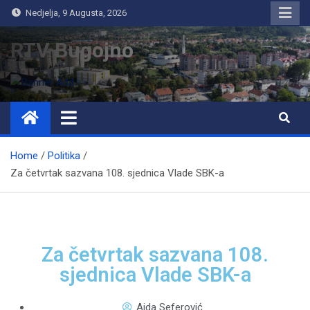
Nedjelja, 9 Augusta, 2026
RTV Bugojno
Home
Politika
Za četvrtak sazvana 108. sjednica Vlade SBK-a
Za četvrtak sazvana 108.
sjednica Vlade SBK-a
Aida Seferović