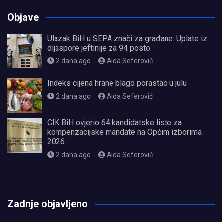
Objave
Ulazak BiH u SEPA znači za građane: Uplate iz
dijaspore jeftinije za 94 posto
2 dana ago
Aida Seferović
Indeks cijena hrane blago porastao u julu
2 dana ago
Aida Seferović
CIK BiH ovjerio 64 kandidatske liste za
kompenzacijske mandate na Općim izborima
2026.
2 dana ago
Aida Seferović
олимп казино
Zadnje objavljeno