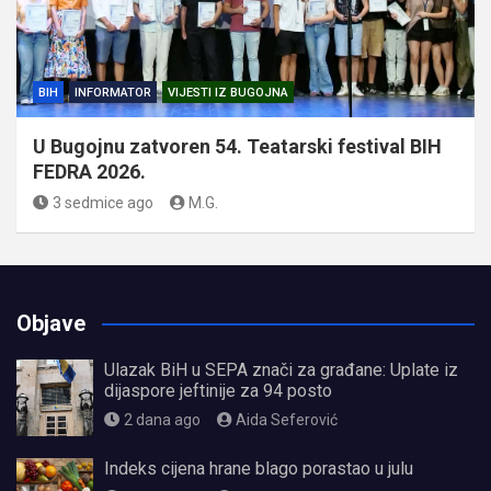
BIH
INFORMATOR
VIJESTI IZ BUGOJNA
U Bugojnu zatvoren 54. Teatarski festival BIH
FEDRA 2026.
3 sedmice ago
M.G.
Objave
Ulazak BiH u SEPA znači za građane: Uplate iz
dijaspore jeftinije za 94 posto
2 dana ago
Aida Seferović
Indeks cijena hrane blago porastao u julu