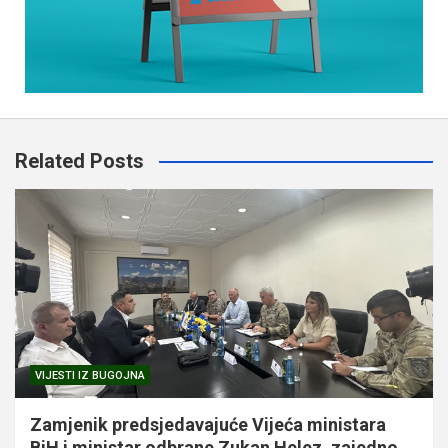
Related Posts
VIJESTI IZ BUGOJNA
Zamjenik predsjedavajuće Vijeća ministara
BiH i ministar odbrane Zukan Helez, zajedno