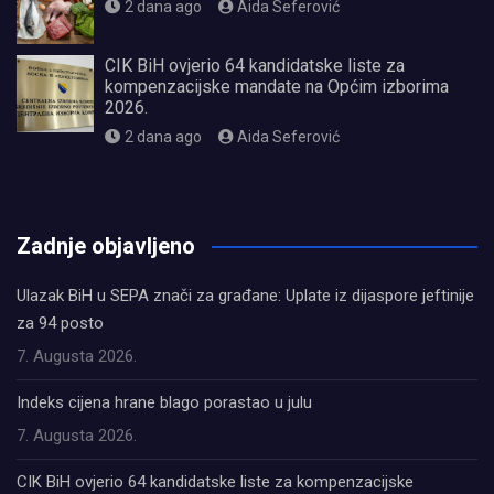
2 dana ago
Aida Seferović
CIK BiH ovjerio 64 kandidatske liste za
kompenzacijske mandate na Općim izborima
2026.
2 dana ago
Aida Seferović
олимп казино
Zadnje objavljeno
Ulazak BiH u SEPA znači za građane: Uplate iz dijaspore jeftinije
za 94 posto
7. Augusta 2026.
Indeks cijena hrane blago porastao u julu
7. Augusta 2026.
CIK BiH ovjerio 64 kandidatske liste za kompenzacijske