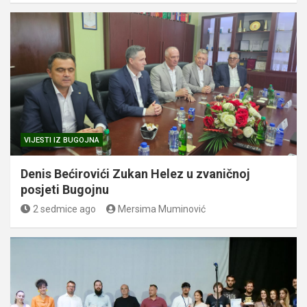
VIJESTI IZ BUGOJNA
Denis Bećirovići Zukan Helez u zvaničnoj
posjeti Bugojnu
2 sedmice ago
Mersima Muminović