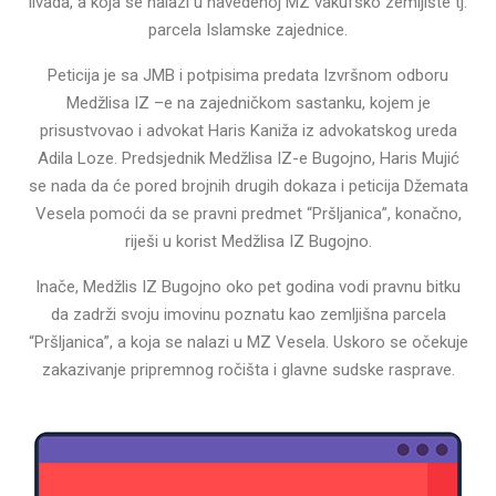
livada, a koja se nalazi u navedenoj MZ vakufsko zemljište tj.
parcela Islamske zajednice.
Peticija je sa JMB i potpisima predata Izvršnom odboru
Medžlisa IZ –e na zajedničkom sastanku, kojem je
prisustvovao i advokat Haris Kaniža iz advokatskog ureda
Adila Loze. Predsjednik Medžlisa IZ-e Bugojno, Haris Mujić
se nada da će pored brojnih drugih dokaza i peticija Džemata
Vesela pomoći da se pravni predmet “Pršljanica”, konačno,
riješi u korist Medžlisa IZ Bugojno.
Inače, Medžlis IZ Bugojno oko pet godina vodi pravnu bitku
da zadrži svoju imovinu poznatu kao zemljišna parcela
“Pršljanica”, a koja se nalazi u MZ Vesela. Uskoro se očekuje
zakazivanje pripremnog ročišta i glavne sudske rasprave.