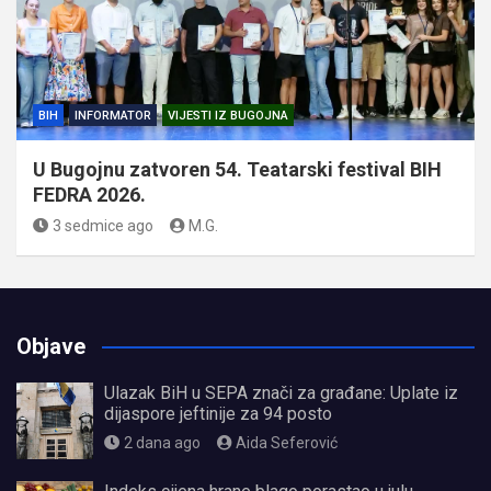
BIH
INFORMATOR
VIJESTI IZ BUGOJNA
U Bugojnu zatvoren 54. Teatarski festival BIH
FEDRA 2026.
3 sedmice ago
M.G.
Objave
Ulazak BiH u SEPA znači za građane: Uplate iz
dijaspore jeftinije za 94 posto
2 dana ago
Aida Seferović