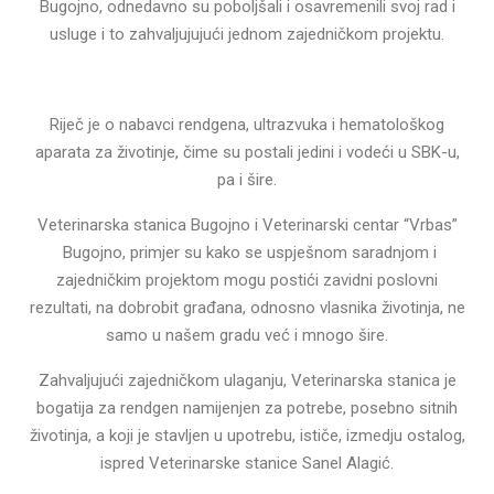
Bugojno, odnedavno su poboljšali i osavremenili svoj rad i
usluge i to zahvaljujujući jednom zajedničkom projektu.
Riječ je o nabavci rendgena, ultrazvuka i hematološkog
aparata za životinje, čime su postali jedini i vodeći u SBK-u,
pa i šire.
Veterinarska stanica Bugojno i Veterinarski centar “Vrbas”
Bugojno, primjer su kako se uspješnom saradnjom i
zajedničkim projektom mogu postići zavidni poslovni
rezultati, na dobrobit građana, odnosno vlasnika životinja, ne
samo u našem gradu već i mnogo šire.
Zahvaljujući zajedničkom ulaganju, Veterinarska stanica je
bogatija za rendgen namijenjen za potrebe, posebno sitnih
životinja, a koji je stavljen u upotrebu, ističe, izmedju ostalog,
ispred Veterinarske stanice Sanel Alagić.