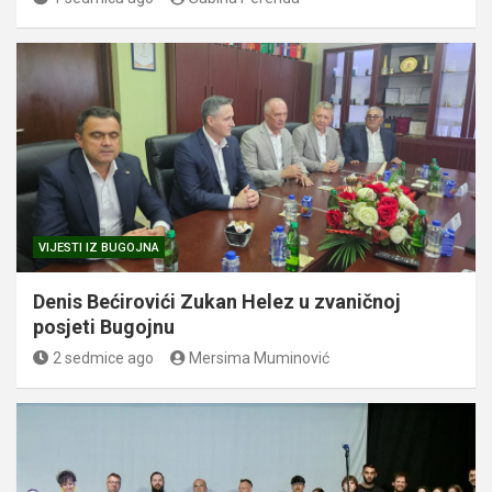
VIJESTI IZ BUGOJNA
Denis Bećirovići Zukan Helez u zvaničnoj
posjeti Bugojnu
2 sedmice ago
Mersima Muminović