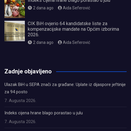
Indeks cijena hrane blago porastao u julu
2 dana ago
Aida Seferović
CIK BiH ovjerio 64 kandidatske liste za
kompenzacijske mandate na Općim izborima
2026.
2 dana ago
Aida Seferović
олимп казино
Zadnje objavljeno
Ulazak BiH u SEPA znači za građane: Uplate iz dijaspore jeftinije
za 94 posto
7. Augusta 2026.
Indeks cijena hrane blago porastao u julu
7. Augusta 2026.