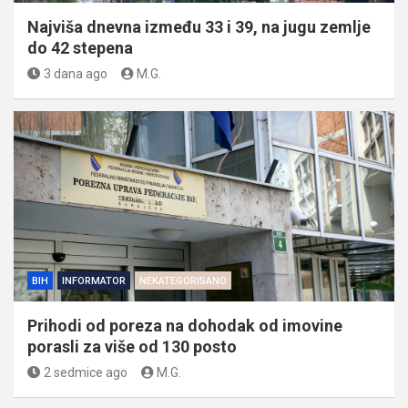
Najviša dnevna između 33 i 39, na jugu zemlje
do 42 stepena
3 dana ago
M.G.
BIH
INFORMATOR
NEKATEGORISANO
Prihodi od poreza na dohodak od imovine
porasli za više od 130 posto
2 sedmice ago
M.G.