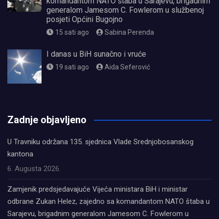
komandantom NATO štaba u Sarajevu, brigadnim
generalom Jamesom C. Fowlerom u službenoj
posjeti Općini Bugojno
15 sati ago
Sabina Perenda
I danas u BiH sunačno i vruće
19 sati ago
Aida Seferović
олимп казино
Zadnje objavljeno
U Travniku održana 135. sjednica Vlade Srednjobosanskog
kantona
6. Augusta 2026.
Zamjenik predsjedavajuće Vijeća ministara BiH i ministar
odbrane Zukan Helez, zajedno sa komandantom NATO štaba u
Sarajevu, brigadnim generalom Jamesom C. Fowlerom u