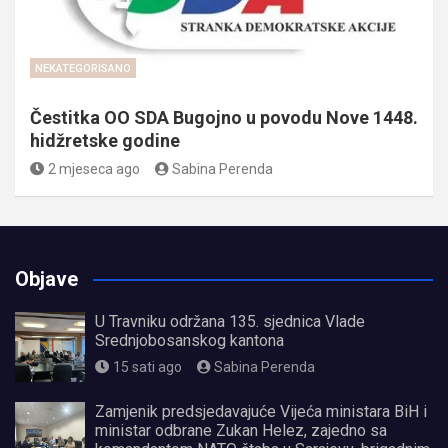
NEKATEGORISANO
Čestitka OO SDA Bugojno u povodu Nove 1448.
hidžretske godine
2 mjeseca ago
Sabina Perenda
Objave
U Travniku održana 135. sjednica Vlade
Srednjobosanskog kantona
15 sati ago
Sabina Perenda
Zamjenik predsjedavajuće Vijeća ministara BiH i
ministar odbrane Zukan Helez, zajedno sa