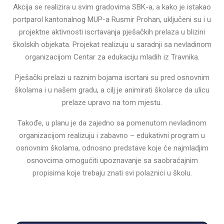
Akcija se realizira u svim gradovima SBK-a, a kako je istakao
portparol kantonalnog MUP-a Rusmir Prohan, uključeni su i u
projektne aktivnosti iscrtavanja pješačkih prelaza u blizini
školskih objekata. Projekat realizuju u saradnji sa nevladinom
organizacijom Centar za edukaciju mladih iz Travnika.
Pješački prelazi u raznim bojama iscrtani su pred osnovnim
školama i u našem gradu, a cilj je animirati školarce da ulicu
prelaze upravo na tom mjestu.
Takođe, u planu je da zajedno sa pomenutom nevladinom
organizacijom realizuju i zabavno – edukativni program u
osnovnim školama, odnosno predstave koje će najmladjim
osnovcima omogućiti upoznavanje sa saobraćajnim
propisima koje trebaju znati svi polaznici u školu.