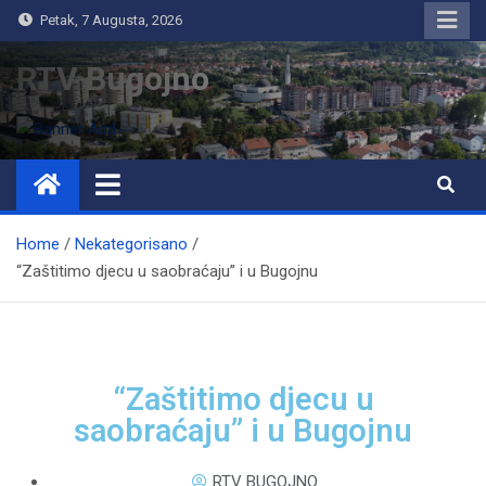
Petak, 7 Augusta, 2026
RTV Bugojno
Home
Nekategorisano
“Zaštitimo djecu u saobraćaju” i u Bugojnu
“Zaštitimo djecu u
saobraćaju” i u Bugojnu
RTV BUGOJNO