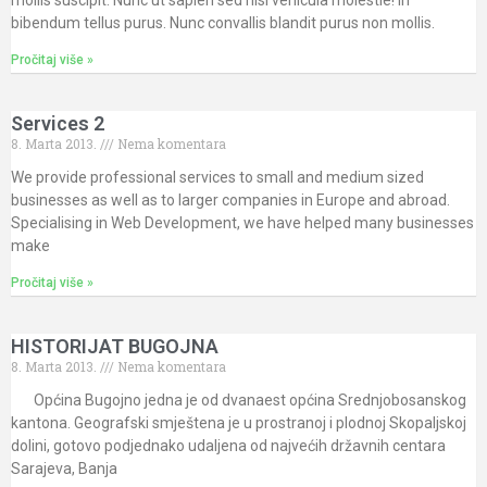
mollis suscipit. Nunc ut sapien sed nisl vehicula molestie! In
bibendum tellus purus. Nunc convallis blandit purus non mollis.
Pročitaj više »
Services 2
8. Marta 2013.
Nema komentara
We provide professional services to small and medium sized
businesses as well as to larger companies in Europe and abroad.
Specialising in Web Development, we have helped many businesses
make
Pročitaj više »
HISTORIJAT BUGOJNA
8. Marta 2013.
Nema komentara
Općina Bugojno jedna je od dvanaest općina Srednjobosanskog
kantona. Geografski smještena je u prostranoj i plodnoj Skopaljskoj
dolini, gotovo podjednako udaljena od najvećih državnih centara
Sarajeva, Banja