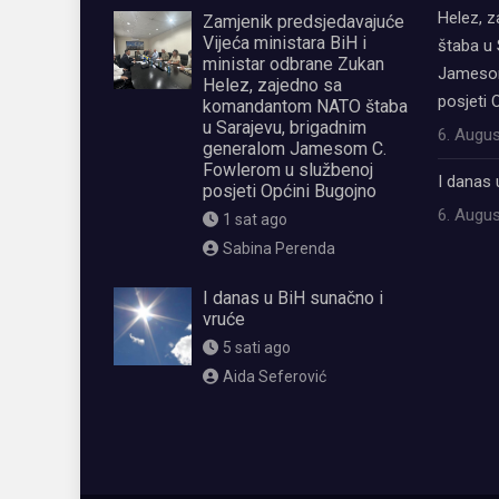
Helez, 
Zamjenik predsjedavajuće
Vijeća ministara BiH i
štaba u 
ministar odbrane Zukan
Jamesom
Helez, zajedno sa
posjeti 
komandantom NATO štaba
u Sarajevu, brigadnim
6. Augus
generalom Jamesom C.
Fowlerom u službenoj
I danas 
posjeti Općini Bugojno
6. Augus
1 sat ago
Sabina Perenda
I danas u BiH sunačno i
vruće
5 sati ago
Aida Seferović
олимп казино