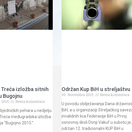
Treća izložba sitnih
Održan Kup BiH u streljaštvu
30. Novembra 2015.
Nema komentara
 u Bugojnu
 2015.
Nema komentara
U povodu obilježavanja Dana državnos
BiH, a u organizaciji Streljačkog savez
jedničkih pehara u nedjelju
invalidnih lica Federacije BiH u Prvoj
 Treća međugradska izložba
osnovnoj školi Donji Vakuf u subotu je,
nja “Bugojno 2015.”.
održan 12. tradicionalni KUP BiH u