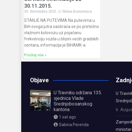
30.11.2015.
30. Novembra 2015.
Nema komentara
STANJE NA PUTEVIMA Na putevima u
BiH ovoga jutra saobraća se po pretežno
vlažnom kolovozu uz pojačanu
frekvenciju vozila u blizini većih gradskih
centara, informacija je BIHAMK-a.
Pročitaj više »
Objave
Zadnj
U Travniku održana 135.
U Travni
sjednica Vlade
Srednjo
Srednjobosanskog
kantona
6. Augus
1 sat ago
Zamjeni
Sabina Perenda
ministar