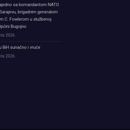
zajedno sa komandantom NATO
Sarajevu, brigadnim generalom
 C. Fowlerom u službenoj
Općini Bugojno
ta 2026.
u BiH sunačno i vruće
ta 2026.