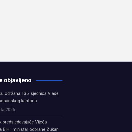
e objavljeno
ku održana 135. sjednica Vlade
bosanskog kantona
ta 2026.
k predsjedavajuće Vijeća
a BiH i ministar odbrane Zukan