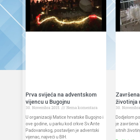
Prva svijeća na adventskom
Završena 
vijencu u Bugojnu
životinja
30. Novembra 2015.
Nema komentara
30. Novembra
U organizaciji Matice hrvatske Bugojno i
Dodjelom pob
ove godine, u parku kod crkve Sv.Ante
je završena
Padovanskog, postavljen je adventski
sitnih životi
vijenac, najveći u BIH.