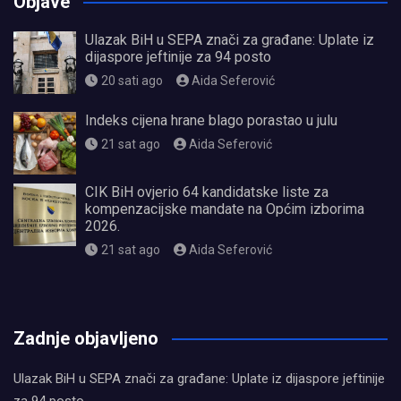
Objave
Ulazak BiH u SEPA znači za građane: Uplate iz
dijaspore jeftinije za 94 posto
20 sati ago
Aida Seferović
Indeks cijena hrane blago porastao u julu
21 sat ago
Aida Seferović
CIK BiH ovjerio 64 kandidatske liste za
kompenzacijske mandate na Općim izborima
2026.
21 sat ago
Aida Seferović
олимп казино
Zadnje objavljeno
Ulazak BiH u SEPA znači za građane: Uplate iz dijaspore jeftinije