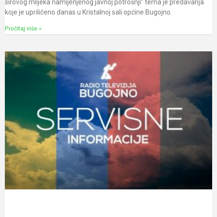
sirovog mlijeka namijenjenog javnoj potrošnji” tema je predavanja
koje je upriličeno danas u Kristalnoj sali općine Bugojno.
Pročitaj više »