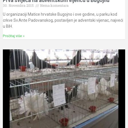
Prva svijeća na adventskom vijencu u Bugojnu
30. Novembra 2015.
Nema komentara
U organizaciji Matice hrvatske Bugojno i ove godine, u parku kod
crkve Sv.Ante Padovanskog, postavljen je adventski vijenac, najveći
u BIH.
Pročitaj više »