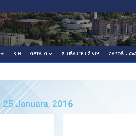
BIH
OSTALO
SLUŠAJTE UŽIVO!
ZAPOŠLJAV
: 25 Januara, 2016