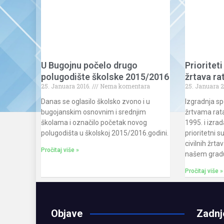
U Bugojnu počelo drugo
Prioriteti
polugodište školske 2015/2016
žrtava ra
25. Januara 2016.
Nema komentara
25. Januara 2
Danas se oglasilo školsko zvono i u
Izgradnja sp
bugojanskim osnovnim i srednjim
žrtvama rat
školama i označilo početak novog
1995. i izrad
polugodišta u školskoj 2015/2016.godini.
prioritetni 
civilnih žrta
Pročitaj više »
našem gradu
Pročitaj više »
Objave
Zadnj