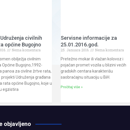
 Udruženja civilnih
Servisne informacije za
ta općine Bugojno
25.01.2016.god.
016.
Nema komentara
25. Januara 2016.
Nema komentara
omen obilježja civilnim
Pretežno mokar ili vlažan kolovoz i
a Općine Bugojno,1992-
pojačan promet vozila u blizini većih
a panoa za civilne žrtve rata,
gradskih centara karakterišu
su projekti Udruženja građana
saobraćajnu situaciju u BiH.
va rata općine Bugojno, koje u
Pročitaj više »
 egzistira
e objavljeno