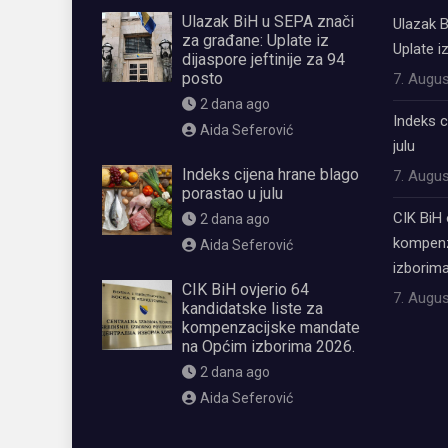
Ulazak BiH u SEPA znači
Ulazak B
za građane: Uplate iz
Uplate i
dijaspore jeftinije za 94
posto
7. Augus
2 dana ago
Indeks c
Aida Seferović
julu
Indeks cijena hrane blago
7. Augus
porastao u julu
CIK BiH 
2 dana ago
kompenz
Aida Seferović
izborima
CIK BiH ovjerio 64
7. Augus
kandidatske liste za
kompenzacijske mandate
na Općim izborima 2026.
2 dana ago
Aida Seferović