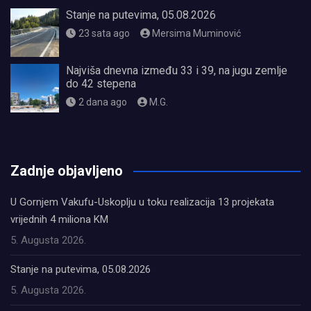
Stanje na putevima, 05.08.2026
23 sata ago
Mersima Muminović
Najviša dnevna između 33 i 39, na jugu zemlje
do 42 stepena
2 dana ago
M.G.
олимп казино
Zadnje objavljeno
U Gornjem Vakufu-Uskoplju u toku realizacija 13 projekata
vrijednih 4 miliona KM
5. Augusta 2026.
Stanje na putevima, 05.08.2026
5. Augusta 2026.