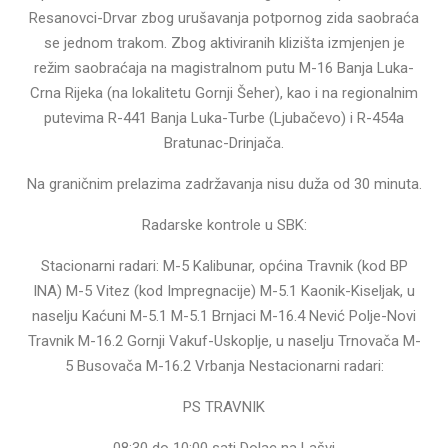
Resanovci-Drvar zbog urušavanja potpornog zida saobraća
se jednom trakom. Zbog aktiviranih klizišta izmjenjen je
režim saobraćaja na magistralnom putu M-16 Banja Luka-
Crna Rijeka (na lokalitetu Gornji Šeher), kao i na regionalnim
putevima R-441 Banja Luka-Turbe (Ljubačevo) i R-454a
Bratunac-Drinjača.
Na graničnim prelazima zadržavanja nisu duža od 30 minuta.
Radarske kontrole u SBK:
Stacionarni radari: M-5 Kalibunar, općina Travnik (kod BP
INA) M-5 Vitez (kod Impregnacije) M-5.1 Kaonik-Kiseljak, u
naselju Kaćuni M-5.1 M-5.1 Brnjaci M-16.4 Nević Polje-Novi
Travnik M-16.2 Gornji Vakuf-Uskoplje, u naselju Trnovača M-
5 Busovača M-16.2 Vrbanja Nestacionarni radari:
PS TRAVNIK