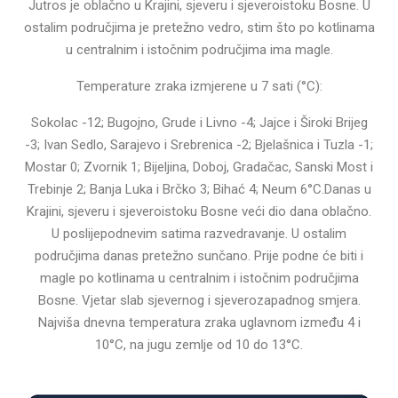
Jutros je oblačno u Krajini, sjeveru i sjeveroistoku Bosne. U
ostalim područjima je pretežno vedro, stim što po kotlinama
u centralnim i istočnim područjima ima magle.
Temperature zraka izmjerene u 7 sati (°C):
Sokolac -12; Bugojno, Grude i Livno -4; Jajce i Široki Brijeg
-3; Ivan Sedlo, Sarajevo i Srebrenica -2; Bjelašnica i Tuzla -1;
Mostar 0; Zvornik 1; Bijeljina, Doboj, Gradačac, Sanski Most i
Trebinje 2; Banja Luka i Brčko 3; Bihać 4; Neum 6°C.Danas u
Krajini, sjeveru i sjeveroistoku Bosne veći dio dana oblačno.
U poslijepodnevim satima razvedravanje. U ostalim
područjima danas pretežno sunčano. Prije podne će biti i
magle po kotlinama u centralnim i istočnim područjima
Bosne. Vjetar slab sjevernog i sjeverozapadnog smjera.
Najviša dnevna temperatura zraka uglavnom između 4 i
10°C, na jugu zemlje od 10 do 13°C.