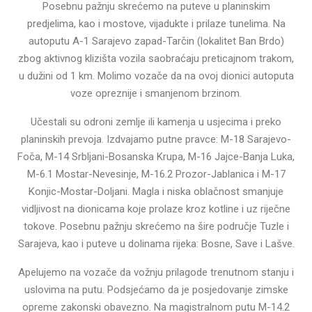
Posebnu pažnju skrećemo na puteve u planinskim
predjelima, kao i mostove, vijadukte i prilaze tunelima. Na
autoputu A-1 Sarajevo zapad-Tarčin (lokalitet Ban Brdo)
zbog aktivnog klizišta vozila saobraćaju preticajnom trakom,
u dužini od 1 km. Molimo vozače da na ovoj dionici autoputa
voze opreznije i smanjenom brzinom.
Učestali su odroni zemlje ili kamenja u usjecima i preko
planinskih prevoja. Izdvajamo putne pravce: M-18 Sarajevo-
Foča, M-14 Srbljani-Bosanska Krupa, M-16 Jajce-Banja Luka,
M-6.1 Mostar-Nevesinje, M-16.2 Prozor-Jablanica i M-17
Konjic-Mostar-Doljani. Magla i niska oblačnost smanjuje
vidljivost na dionicama koje prolaze kroz kotline i uz riječne
tokove. Posebnu pažnju skrećemo na šire područje Tuzle i
Sarajeva, kao i puteve u dolinama rijeka: Bosne, Save i Lašve.
Apelujemo na vozače da vožnju prilagode trenutnom stanju i
uslovima na putu. Podsjećamo da je posjedovanje zimske
opreme zakonski obavezno. Na magistralnom putu M-14.2