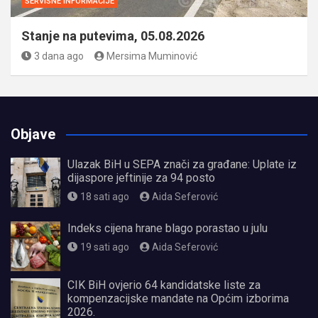
SERVISNE INFORMACIJE
Stanje na putevima, 05.08.2026
3 dana ago
Mersima Muminović
Objave
Ulazak BiH u SEPA znači za građane: Uplate iz
dijaspore jeftinije za 94 posto
18 sati ago
Aida Seferović
Indeks cijena hrane blago porastao u julu
19 sati ago
Aida Seferović
CIK BiH ovjerio 64 kandidatske liste za
kompenzacijske mandate na Općim izborima
2026.