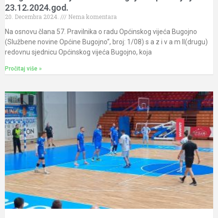
23.12.2024.god.
20. Decembra 2024.
Nema komentara
Na osnovu člana 57. Pravilnika o radu Općinskog vijeća Bugojno
(Službene novine Općine Bugojno“, broj: 1/08) s a z i v a m II(drugu)
redovnu sjednicu Općinskog vijeća Bugojno, koja
Pročitaj više »