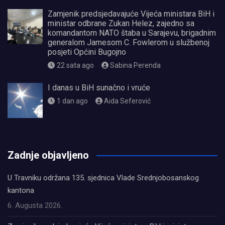
Zamjenik predsjedavajuće Vijeća ministara BiH i
ministar odbrane Zukan Helez, zajedno sa
komandantom NATO štaba u Sarajevu, brigadnim
generalom Jamesom C. Fowlerom u službenoj
posjeti Općini Bugojno
22 sata ago
Sabina Perenda
I danas u BiH sunačno i vruće
1 dan ago
Aida Seferović
олимп казино
Zadnje objavljeno
U Travniku održana 135. sjednica Vlade Srednjobosanskog
kantona
6. Augusta 2026.