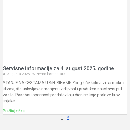
Servisne informacije za 4. august 2025. godine
4. Augusta 2025.
Nema komentara
STANJE NA CESTAMA U BiH: BIHAMK Zbog kiše kolovozi su mokri i
klizavi, što uslovljava smanjenu vidljivost i produžen zaustavni put
vozila. Posebnu opasnost predstavljaju dionice koje prolaze kroz
usjeke,
Pročitaj više »
1
2