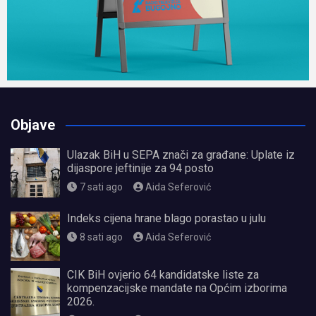
Objave
Ulazak BiH u SEPA znači za građane: Uplate iz
dijaspore jeftinije za 94 posto
7 sati ago
Aida Seferović
Indeks cijena hrane blago porastao u julu
8 sati ago
Aida Seferović
CIK BiH ovjerio 64 kandidatske liste za
kompenzacijske mandate na Općim izborima
2026.