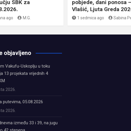
učju SBK za
pobjede, dani ponosa 
8.2026.
Vlašić, Ljuta Greda 202
ana ago
M.G.
1 sedmica ago
Sabina P
e objavljeno
em Vakufu-Uskoplju u toku
ja 13 projekata vrijednih 4
 KM
ta 2026.
a putevima, 05.08.2026
ta 2026.
dnevna između 33 i 39, na jugu
do 42 stepena