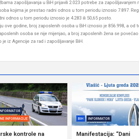
žbama zapošljavanja u BiH prijavili 2.023 potrebe za zapošljavanjem 
osoba kojima je prestao radni odnos u tom periodu iznosio 7.897. Reg
dni odnos u tom periodu iznosio je 4.283 ili 50,65 posto.
u ove godine, broj zaposlenih osoba u BiH iznosio je 856.998, a od t
aposlenih osoba se nije mijenjao, a broj zaposlenih žena se povećao
je iz Agencije za rad i zapošljavanje BiH.
INFORMATOR
SNE INFORMACIJE
BIH
INFORMATOR
rske kontrole na
Manifestacija: “Dani