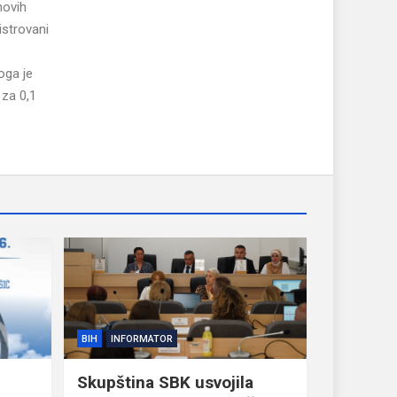
novih
istrovani
oga je
 za 0,1
BIH
INFORMATOR
Skupština SBK usvojila