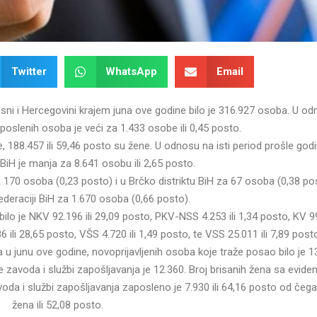
Twitter
WhatsApp
Email
sni i Hercegovini krajem juna ove godine bilo je 316.927 osoba. U o
oslenih osoba je veći za 1.433 osobe ili 0,45 posto.
 188.457 ili 59,46 posto su žene. U odnosu na isti period prošle god
iH je manja za 8.641 osobu ili 2,65 posto.
170 osoba (0,23 posto) i u Brčko distriktu BiH za 67 osoba (0,38 pos
deraciji BiH za 1.670 osoba (0,66 posto).
o je NKV 92.196 ili 29,09 posto, PKV-NSS 4.253 ili 1,34 posto, KV 99.
 ili 28,65 posto, VŠS 4.720 ili 1,49 posto, te VSS 25.011 ili 7,89 post
u junu ove godine, novoprijavljenih osoba koje traže posao bilo je 1
 zavoda i službi zapošljavanja je 12.360. Broj brisanih žena sa evidenc
voda i službi zapošljavanja zaposleno je 7.930 ili 64,16 posto od čeg
žena ili 52,08 posto.