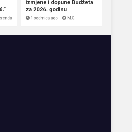
–
izmjene i dopune Budžeta
6.”
za 2026. godinu
erenda
1 sedmica ago
M.G.