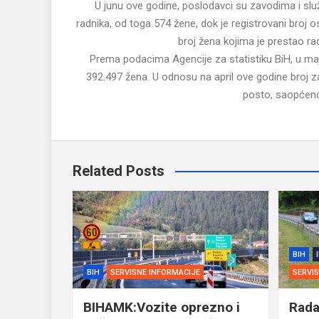
U junu ove godine, poslodavci su zavodima i slu
radnika, od toga 574 žene, dok je registrovani broj 
broj žena kojima je prestao ra
Prema podacima Agencije za statistiku BiH, u maj
392.497 žena. U odnosu na april ove godine broj z
posto, saopćeno 
Related Posts
BIH
BIH
SERVISNE INFORMACIJE
SERVI
BIHAMK:Vozite oprezno i
Rada