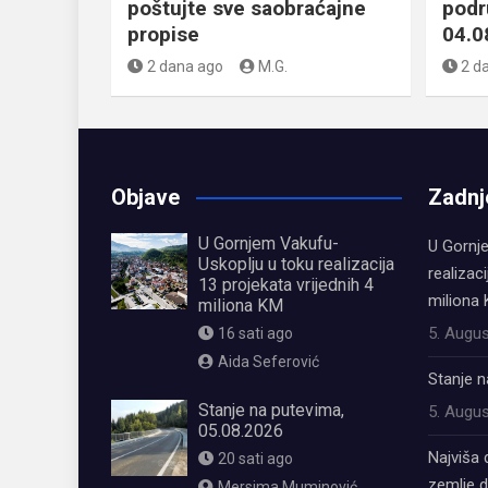
poštujte sve saobraćajne
podr
propise
04.0
2 dana ago
M.G.
2 d
Objave
Zadnj
U Gornjem Vakufu-
U Gornj
Uskoplju u toku realizacija
realizaci
13 projekata vrijednih 4
miliona
miliona KM
5. Augus
16 sati ago
Aida Seferović
Stanje n
Stanje na putevima,
5. Augus
05.08.2026
Najviša 
20 sati ago
zemlje 
Mersima Muminović