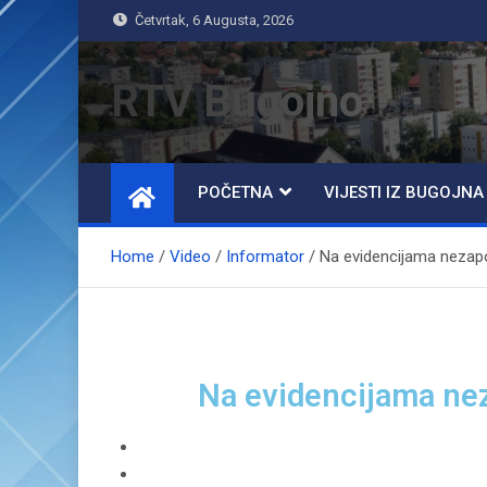
Četvrtak, 6 Augusta, 2026
RTV Bugojno
POČETNA
VIJESTI IZ BUGOJNA
Home
Video
Informator
Na evidencijama nezap
Na evidencijama ne