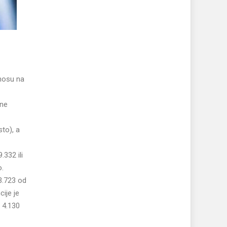
dnosu na
ine
to), a
332 ili
o.
3.723 od
ije je
a 4.130