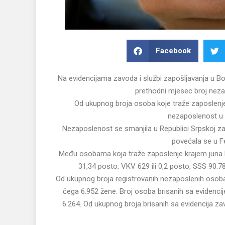
Facebook
Na evidencijama zavoda i službi zapošljavanja u Bo
prethodni mjesec broj nezap
Od ukupnog broja osoba koje traže zaposlenje,
nezaposlenost u B
Nezaposlenost se smanjila u Republici Srpskoj za 
povećala se u Fe
Među osobama koja traže zaposlenje krajem juna bil
31,34 posto, VKV 629 ili 0,2 posto, SSS 90.786
Od ukupnog broja registrovanih nezaposlenih osoba 
čega 6.952 žene. Broj osoba brisanih sa evidencije
6.264. Od ukupnog broja brisanih sa evidencija za