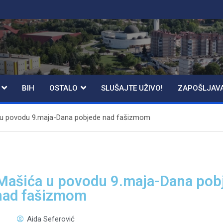
BIH
OSTALO
SLUŠAJTE UŽIVO!
ZAPOŠLJAV
a u povodu 9.maja-Dana pobjede nad fašizmom
 Mašića u povodu 9.maja-Dana pob
nad fašizmom
Aida Seferović