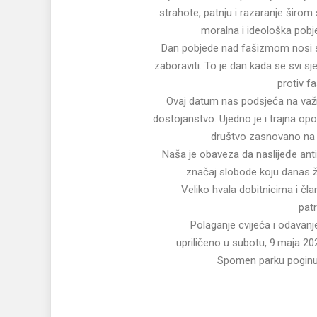
strahote, patnju i razaranje širom
moralna i ideološka pobj
Dan pobjede nad fašizmom nosi s
zaboraviti. To je dan kada se svi sjeć
protiv f
Ovaj datum nas podsjeća na važno
dostojanstvo. Ujedno je i trajna op
društvo zasnovano na t
Naša je obaveza da naslijeđe ant
značaj slobode koju danas 
Veliko hvala dobitnicima i čla
pat
Polaganje cvijeća i odavanj
upriličeno u subotu, 9.maja 20
Spomen parku poginul