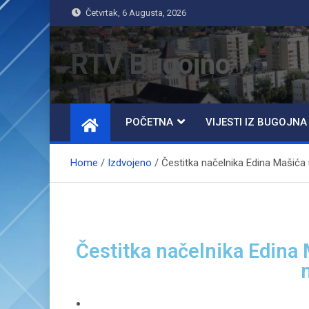
Četvrtak, 6 Augusta, 2026
RTV Bugojno
POČETNA
VIJESTI IZ BUGOJNA
Home
Izdvojeno
Čestitka načelnika Edina Mašić
Čestitka načelnika Edina