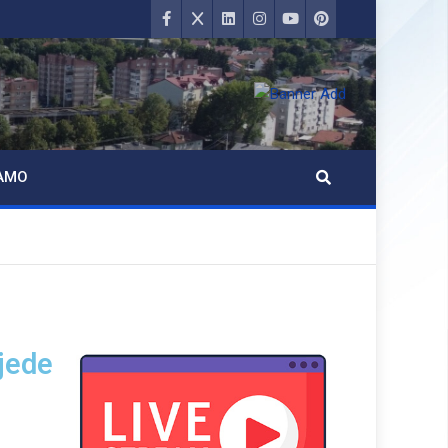
AMO
jede