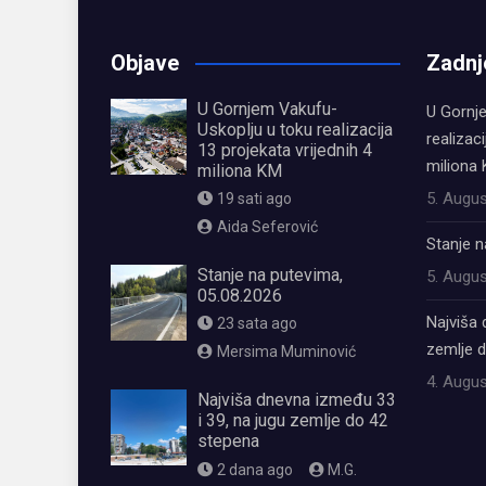
Objave
Zadnj
U Gornjem Vakufu-
U Gornj
Uskoplju u toku realizacija
realizaci
13 projekata vrijednih 4
miliona
miliona KM
5. Augus
19 sati ago
Aida Seferović
Stanje n
Stanje na putevima,
5. Augus
05.08.2026
Najviša 
23 sata ago
zemlje 
Mersima Muminović
4. Augus
Najviša dnevna između 33
i 39, na jugu zemlje do 42
stepena
2 dana ago
M.G.