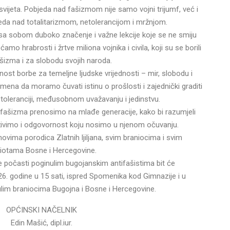
 svijeta. Pobjeda nad fašizmom nije samo vojni trijumf, već i
eda nad totalitarizmom, netolerancijom i mržnjom.
a sobom duboko značenje i važne lekcije koje se ne smiju
amo hrabrosti i žrtve miliona vojnika i civila, koji su se borili
ašizma i za slobodu svojih naroda.
st borbe za temeljne ljudske vrijednosti – mir, slobodu i
omena da moramo čuvati istinu o prošlosti i zajednički graditi
oleranciji, međusobnom uvažavanju i jedinstvu.
ifašizma prenosimo na mlađe generacije, kako bi razumjeli
živimo i odgovornost koju nosimo u njenom očuvanju.
novima porodica Zlatnih ljiljana, svim braniocima i svim
riotama Bosne i Hercegovine.
e počasti poginulim bugojanskim antifašistima bit će
26. godine u 15 sati, ispred Spomenika kod Gimnazije i u
im braniocima Bugojna i Bosne i Hercegovine.
OPĆINSKI NAČELNIK
Edin Mašić, dipl.iur.