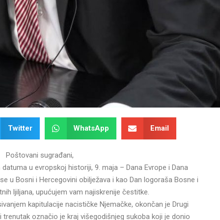
Twitter
WhatsApp
Email
Poštovani sugrađani,
 datuma u evropskoj historiji, 9. maja – Dana Evrope i Dana
e u Bosni i Hercegovini obilježava i kao Dan logoraša Bosne i
nih ljiljana, upućujem vam najiskrenije čestitke.
ivanjem kapitulacije nacističke Njemačke, okončan je Drugi
ski trenutak označio je kraj višegodišnjeg sukoba koji je donio