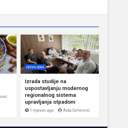
IZDVOJENO
Izrada studije na
uspostavljanju modernog
regionalnog sistema
ović
upravljanja otpadom
1 mjesec ago
Aida Seferović