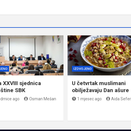
JENO
IZDVOJENO
a XXVIII sjednica
U četvrtak muslimani
štine SBK
obilježavaju Dan ašure
edmice ago
Osman Mešan
1 mjesec ago
Aida Sefer