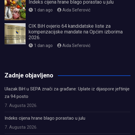
Indeks cijena hrane blago porastao u julu
1 dan ago
Aida Seferović
CIK BiH ovjerio 64 kandidatske liste za
kompenzacijske mandate na Općim izborima
2026.
1 dan ago
Aida Seferović
олимп казино
Zadnje objavljeno
Ulazak BiH u SEPA znači za građane: Uplate iz dijaspore jeftinije
za 94 posto
7. Augusta 2026.
Indeks cijena hrane blago porastao u julu
7. Augusta 2026.