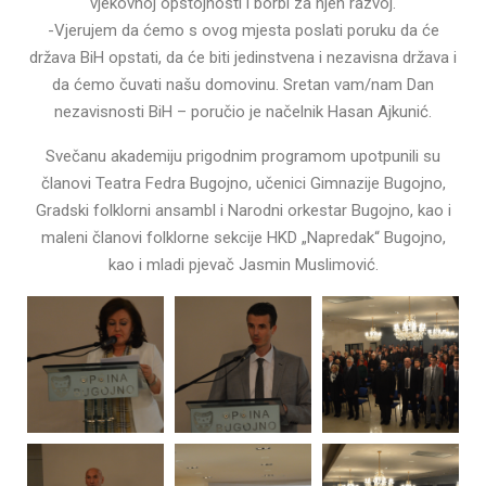
vjekovnoj opstojnosti i borbi za njen razvoj.
-Vjerujem da ćemo s ovog mjesta poslati poruku da će
država BiH opstati, da će biti jedinstvena i nezavisna država i
da ćemo čuvati našu domovinu. Sretan vam/nam Dan
nezavisnosti BiH – poručio je načelnik Hasan Ajkunić.
Svečanu akademiju prigodnim programom upotpunili su
članovi Teatra Fedra Bugojno, učenici Gimnazije Bugojno,
Gradski folklorni ansambl i Narodni orkestar Bugojno, kao i
maleni članovi folklorne sekcije HKD „Napredak“ Bugojno,
kao i mladi pjevač Jasmin Muslimović.