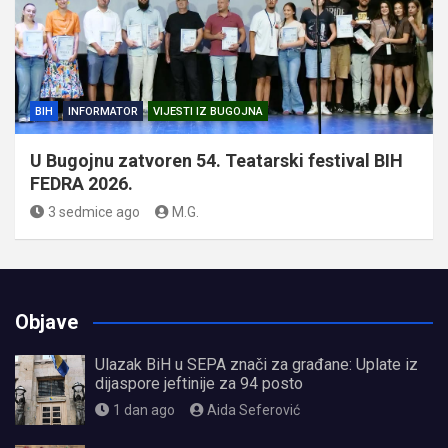
BIH
INFORMATOR
VIJESTI IZ BUGOJNA
U Bugojnu zatvoren 54. Teatarski festival BIH
FEDRA 2026.
3 sedmice ago
M.G.
Objave
Ulazak BiH u SEPA znači za građane: Uplate iz
dijaspore jeftinije za 94 posto
1 dan ago
Aida Seferović