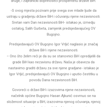
druge, i zajednički doprinoseći prosperitetu države BiH.
-S ovog mjesta pozivam prije svega sve mlade ljude da
ustraju u gradjenju države BiH i očuvanju njene nezavisnosti.
Sretan vam Dan nezavisnosti BiH- istakao je, izmedju
ostalog, Salih Gurbeta, zamjenik predsjedavajućeg OV
Bugojno.
Predsjedavajući OV Bugojno Igor Vrljić naglasio je značaj
države BiH i njene nezavisnosti.
– Ono što želim reći je da su se stanovnici BiH opredijelili da
grade BiH kao nezavisnu državu. Naša je obaveza da
nastavimo graditi državu za sve njene gradjane- istakao je
Igor Vrljić, predsjedavajući OV Bugojno i uputio čestitku u
povodu Dana nezavisnosti BiH.
Govoreći o državi BiH i izazovima njene nezavisnosti,
načelnik općine Bugojno Hasan Ajkunić osvrnuo se na
složenost situacije u BiH, izazovima njenog očuvanja, njenoj