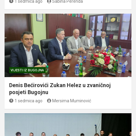
1 sedmica ago
Sabina Perenda
VIJESTI IZ BUGOJNA
Denis Bećirovići Zukan Helez u zvaničnoj
posjeti Bugojnu
1 sedmica ago
Mersima Muminović