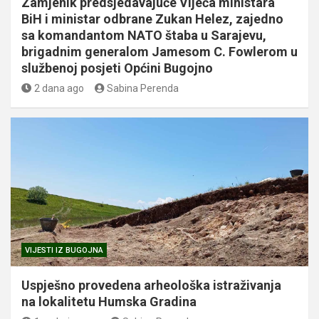
Zamjenik predsjedavajuće Vijeća ministara
BiH i ministar odbrane Zukan Helez, zajedno
sa komandantom NATO štaba u Sarajevu,
brigadnim generalom Jamesom C. Fowlerom u
službenoj posjeti Općini Bugojno
2 dana ago
Sabina Perenda
VIJESTI IZ BUGOJNA
Uspješno provedena arheološka istraživanja
na lokalitetu Humska Gradina