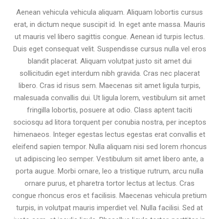
Aenean vehicula vehicula aliquam. Aliquam lobortis cursus
erat, in dictum neque suscipit id. In eget ante massa. Mauris
ut mauris vel libero sagittis congue. Aenean id turpis lectus.
Duis eget consequat velit. Suspendisse cursus nulla vel eros
blandit placerat. Aliquam volutpat justo sit amet dui
sollicitudin eget interdum nibh gravida. Cras nec placerat
libero. Cras id risus sem. Maecenas sit amet ligula turpis,
malesuada convallis dui. Ut ligula lorem, vestibulum sit amet
fringilla lobortis, posuere at odio. Class aptent taciti
sociosqu ad litora torquent per conubia nostra, per inceptos
himenaeos. Integer egestas lectus egestas erat convallis et
eleifend sapien tempor. Nulla aliquam nisi sed lorem rhoncus
ut adipiscing leo semper. Vestibulum sit amet libero ante, a
porta augue. Morbi ornare, leo a tristique rutrum, arcu nulla
ornare purus, et pharetra tortor lectus at lectus. Cras
congue rhoncus eros et facilisis. Maecenas vehicula pretium
turpis, in volutpat mauris imperdiet vel. Nulla facilisi. Sed at