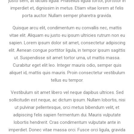
justo sem, at iaculis ligula. Phasellus ligula tortor, porttitor in
imperdiet et, dignissim in metus. Etiam vitae lorem at felis
porta auctor. Nullam semper pharetra gravida.
Quisque arcu elit, condimentum eu convallis nec, mattis
vitae elit. Aliquam eu justo eu ipsum ultricies rutrum non eu
sapien. Lorem ipsum dolor sit amet, consectetur adipiscing
elit. Aenean congue porttitor ligula, in tempor ipsum sagittis
ut. Suspendisse sit amet tortor urna, ut mattis massa.
Curabitur eget elit leo. Integer mauris odio, semper quis
aliquet id, mattis quis mauris. Proin consectetur vestibulum
tellus eu tempor.
Vestibulum sit amet libero vel neque dapibus ultrices. Sed
sollicitudin est neque, ac dictum ipsum. Nullam lobortis, nisi
ut pulvinar pellentesque, orci metus bibendum velit, et
adipiscing felis sapien fermentum dui. Mauris vulputate
lobortis hendrerit. Cras condimentum vulputate ante in
imperdiet. Donec vitae massa orci. Fusce orci ligula, gravida