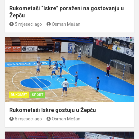
Rukometaši “Iskre” poraženi na gostovanju u
Žepču
5 mjeseci ago
Osman Mešan
RUKOMET
SPORT
Rukometaši Iskre gostuju u Žepču
5 mjeseci ago
Osman Mešan