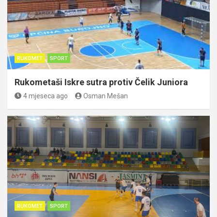
RUKOMET
SPORT
Rukometaši Iskre sutra protiv Čelik Juniora
4 mjeseca ago
Osman Mešan
RUKOMET
SPORT