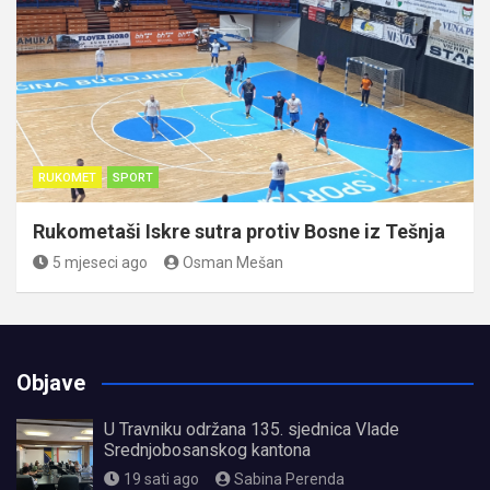
RUKOMET
SPORT
Rukometaši Iskre sutra protiv Bosne iz Tešnja
5 mjeseci ago
Osman Mešan
Objave
U Travniku održana 135. sjednica Vlade
Srednjobosanskog kantona
19 sati ago
Sabina Perenda