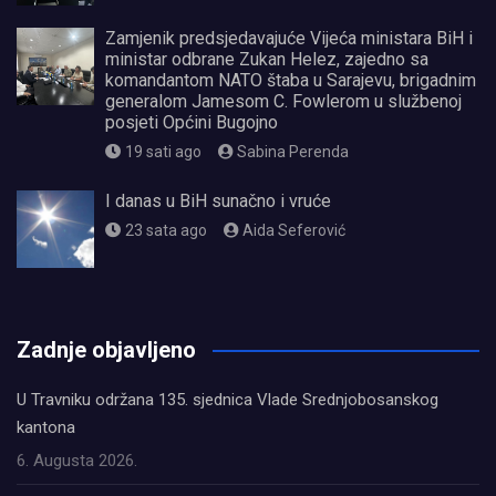
Zamjenik predsjedavajuće Vijeća ministara BiH i
ministar odbrane Zukan Helez, zajedno sa
komandantom NATO štaba u Sarajevu, brigadnim
generalom Jamesom C. Fowlerom u službenoj
posjeti Općini Bugojno
19 sati ago
Sabina Perenda
I danas u BiH sunačno i vruće
23 sata ago
Aida Seferović
олимп казино
Zadnje objavljeno
U Travniku održana 135. sjednica Vlade Srednjobosanskog
kantona
6. Augusta 2026.