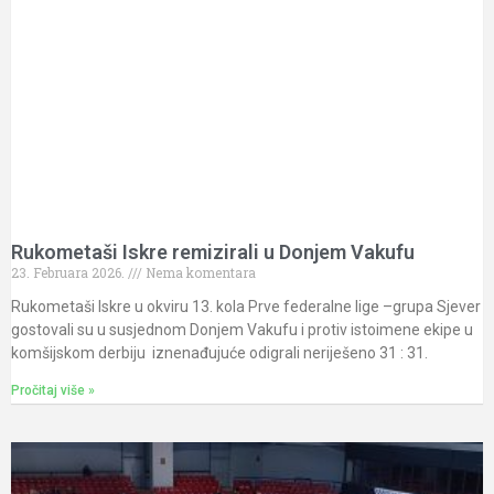
Rukometaši Iskre remizirali u Donjem Vakufu
23. Februara 2026.
Nema komentara
Rukometaši Iskre u okviru 13. kola Prve federalne lige –grupa Sjever
gostovali su u susjednom Donjem Vakufu i protiv istoimene ekipe u
komšijskom derbiju iznenađujuće odigrali neriješeno 31 : 31.
Pročitaj više »