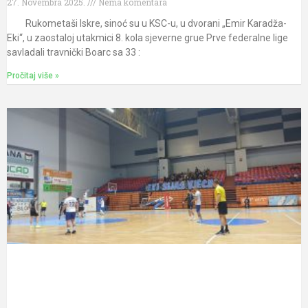
27. Novembra 2025.
Nema komentara
Rukometaši Iskre, sinoć su u KSC-u, u dvorani „Emir Karadža-
Eki“, u zaostaloj utakmici 8. kola sjeverne grue Prve federalne lige
savladali travnički Boarc sa 33 :
Pročitaj više »