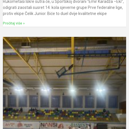
Rukometaši Iskre sutra će, u Sportskoj dvorani “Emir Karadža –Eki”,
odigrati zaostali susret 14. kola sjeverne grupe Prve federalne lige,
protiv ekipe Čelik Junior. Biće to duel dvije kvalitetne ekipe
Pročitaj više »