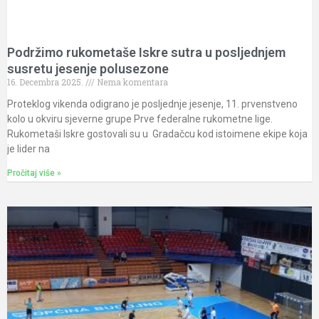
Podržimo rukometaše Iskre sutra u posljednjem
susretu jesenje polusezone
16. Decembra 2025.
Nema komentara
Proteklog vikenda odigrano je posljednje jesenje, 11. prvenstveno
kolo u okviru sjeverne grupe Prve federalne rukometne lige.
Rukometaši Iskre gostovali su u Gradačcu kod istoimene ekipe koja
je lider na
Pročitaj više »