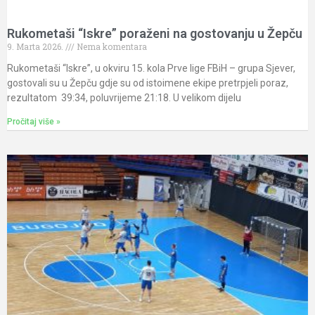
Rukometaši “Iskre” poraženi na gostovanju u Žepču
9. Marta 2026.
Nema komentara
Rukometaši “Iskre”, u okviru 15. kola Prve lige FBiH – grupa Sjever,
gostovali su u Žepču gdje su od istoimene ekipe pretrpjeli poraz,
rezultatom 39:34, poluvrijeme 21:18. U velikom dijelu
Pročitaj više »