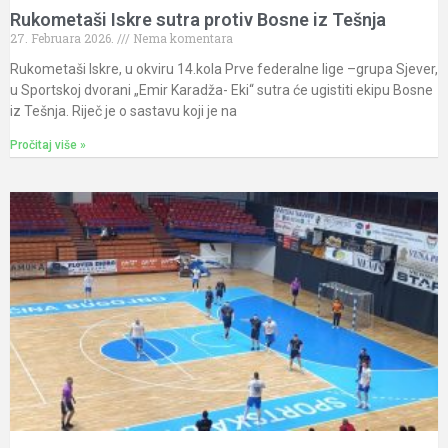
Rukometaši Iskre sutra protiv Bosne iz Tešnja
27. Februara 2026.
Nema komentara
Rukometaši Iskre, u okviru 14.kola Prve federalne lige –grupa Sjever,
u Sportskoj dvorani „Emir Karadža- Eki“ sutra će ugistiti ekipu Bosne
iz Tešnja. Riječ je o sastavu koji je na
Pročitaj više »