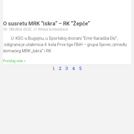
O susretu MRK “Iskra” – RK “Žepče”
30. Oktobra 2025.
Nema komentara
U KSC-u Bugojnu, u Sportskoj dvorani “Emir Karadža Eki”,
odigrana je utakmica 4. kola Prve lige FBiH – grupa Sjever, između
domaćeg MRK „Iskra“ i RK
Pročitaj više »
1
2
3
4
5