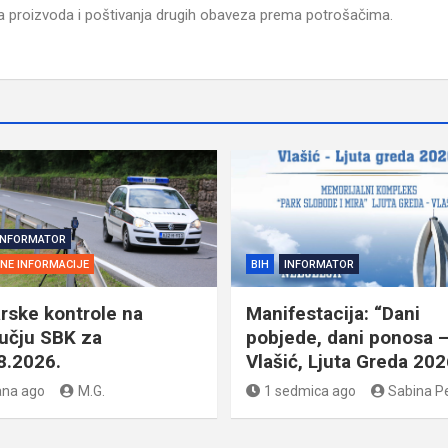
nja proizvoda i poštivanja drugih obaveza prema potrošačima.
INFORMATOR
SNE INFORMACIJE
BIH
INFORMATOR
rske kontrole na
Manifestacija: “Dani
učju SBK za
pobjede, dani ponosa 
8.2026.
Vlašić, Ljuta Greda 202
ana ago
M.G.
1 sedmica ago
Sabina P