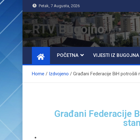
Petak, 7 Augusta, 2026
RTV Bugojno
POČETNA
VIJESTI IZ BUGOJNA
Home
Izdvojeno
Građani Federacije BiH potrošili 
Građani Federacije Bi
sta