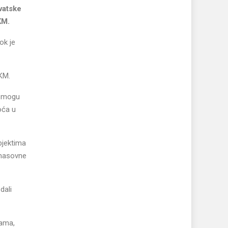
vatske
KM.
ok je
 KM.
i mogu
oća u
bjektima
 masovne
dali
bama,