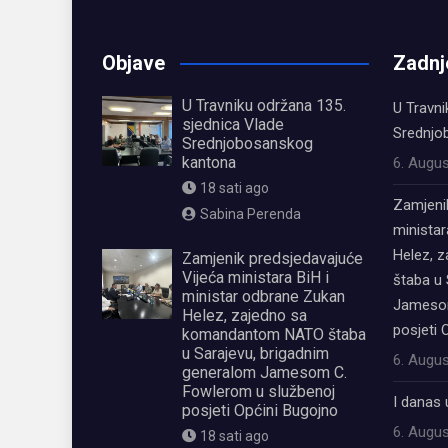
Objave
Zadnj
U Travniku održana 135.
U Travni
sjednica Vlade
Srednjo
Srednjobosanskog
kantona
6. Augus
18 sati ago
Zamjeni
Sabina Perenda
ministar
Helez, 
Zamjenik predsjedavajuće
Vijeća ministara BiH i
štaba u 
ministar odbrane Zukan
Jamesom
Helez, zajedno sa
posjeti 
komandantom NATO štaba
u Sarajevu, brigadnim
6. Augus
generalom Jamesom C.
Fowlerom u službenoj
I danas 
posjeti Općini Bugojno
6. Augus
18 sati ago