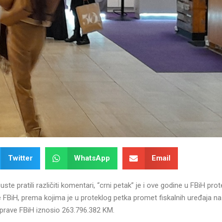
Twitter
WhatsApp
Email
te pratili različiti komentari, “crni petak” je i ove godine u FBiH pro
 FBiH, prema kojima je u proteklog petka promet fiskalnih uređaja na
prave FBiH iznosio 263.796.382 KM.