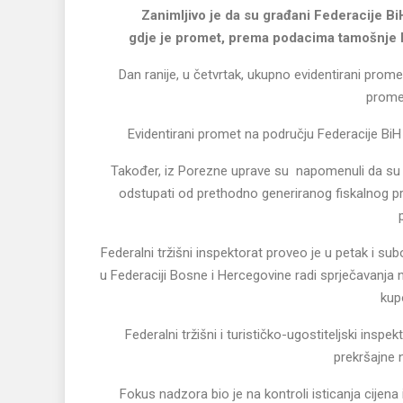
Zanimljivo je da su građani Federacije BiH n
gdje je promet, prema podacima tamošnje P
Dan ranije, u četvrtak, ukupno evidentirani prome
prome
Evidentirani promet na području Federacije Bi
Također, iz Porezne uprave su napomenuli da su 
odstupati od prethodno generiranog fiskalnog p
Federalni tržišni inspektorat proveo je u petak i s
u Federaciji Bosne i Hercegovine radi sprječavanja 
kup
Federalni tržišni i turističko-ugostiteljski inspe
prekršajne
Fokus nadzora bio je na kontroli isticanja cij