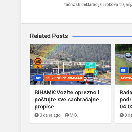
tačnosti deklaracija i rokova traja
Related Posts
BIH
BIH
SERVISNE INFORMACIJE
SERVI
BIHAMK:Vozite oprezno i
Rada
poštujte sve saobraćajne
podr
propise
04.0
3 dana ago
M.G.
3 d