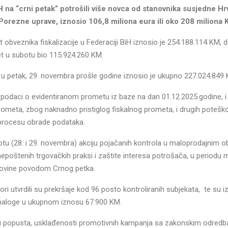
a “crni petak” potrošili više novca od stanovnika susjedne Hr
orezne uprave, iznosio 106,8 miliona eura ili oko 208 miliona 
t obveznika fiskalizacije u Federaciji BiH iznosio je 254.188.114 KM, d
t u subotu bio 115.924.260 KM.
H u petak, 29. novembra prošle godine iznosio je ukupno 227.024.849
podaci o evidentiranom prometu iz baze na dan 01.12.2025.godine, 
rometa, zbog naknadno pristiglog fiskalnog prometa, i drugih potešk
procesu obrade podataka.
ubotu (28. i 29. novembra) akciju pojačanih kontrola u maloprodajnim o
nepoštenih trgovačkih praksi i zaštite interesa potrošača, u periodu
ovine povodom Crnog petka.
ktori utvrdili su prekršaje kod 96 posto kontroliranih subjekata, te su iz
 naloge u ukupnom iznosu 67.900 KM.
ena i popusta, usklađenosti promotivnih kampanja sa zakonskim odred