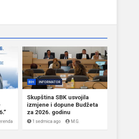
BIH
INFORMATOR
Skupština SBK usvojila
–
izmjene i dopune Budžeta
6.”
za 2026. godinu
erenda
1 sedmica ago
M.G.