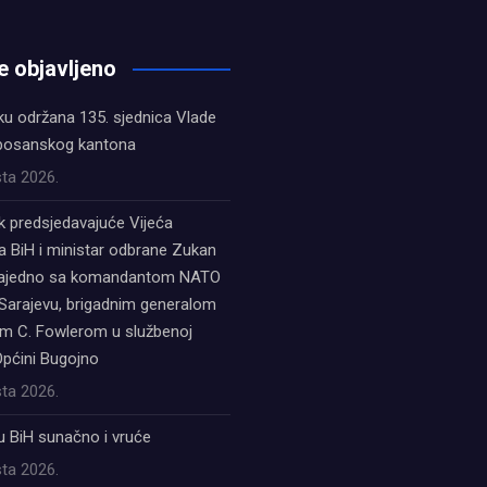
e objavljeno
ku održana 135. sjednica Vlade
bosanskog kantona
ta 2026.
k predsjedavajuće Vijeća
a BiH i ministar odbrane Zukan
zajedno sa komandantom NATO
Sarajevu, brigadnim generalom
 C. Fowlerom u službenoj
Općini Bugojno
ta 2026.
u BiH sunačno i vruće
ta 2026.