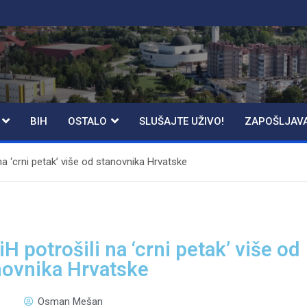
BIH
OSTALO
SLUŠAJTE UŽIVO!
ZAPOŠLJAV
na ‘crni petak’ više od stanovnika Hrvatske
H potrošili na ‘crni petak’ više od
novnika Hrvatske
Osman Mešan