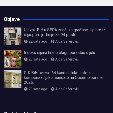
Objave
Ulazak BiH u SEPA znači za građane: Uplate iz
dijaspore jeftinije za 94 posto
22 sata ago
Aida Seferović
Indeks cijena hrane blago porastao u julu
23 sata ago
Aida Seferović
CIK BiH ovjerio 64 kandidatske liste za
kompenzacijske mandate na Općim izborima
2026.
23 sata ago
Aida Seferović
олимп казино