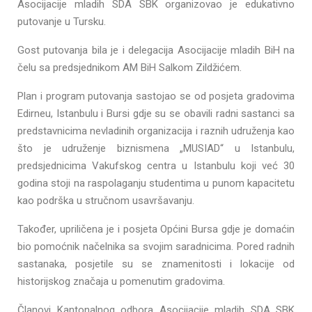
Asocijacije mladih SDA SBK organizovao je edukativno
putovanje u Tursku.
Gost putovanja bila je i delegacija Asocijacije mladih BiH na
čelu sa predsjednikom AM BiH Salkom Zildžićem.
Plan i program putovanja sastojao se od posjeta gradovima
Edirneu, Istanbulu i Bursi gdje su se obavili radni sastanci sa
predstavnicima nevladinih organizacija i raznih udruženja kao
što je udruženje biznismena „MUSIAD“ u Istanbulu,
predsjednicima Vakufskog centra u Istanbulu koji već 30
godina stoji na raspolaganju studentima u punom kapacitetu
kao podrška u stručnom usavršavanju.
Također, upriličena je i posjeta Općini Bursa gdje je domaćin
bio pomoćnik načelnika sa svojim saradnicima. Pored radnih
sastanaka, posjetile su se znamenitosti i lokacije od
historijskog značaja u pomenutim gradovima.
Članovi Kantonalnog odbora Asocijacije mladih SDA SBK