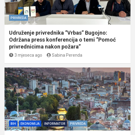
PRIVREDA
Udruženje privrednika “Vrbas” Bugojno:
Održana press konferencija o temi “Pomoć
privrednicima nakon požara”
3 mjeseca ago
Sabina Perenda
BIH
EKONOMIJA
INFORMATOR
PRIVREDA