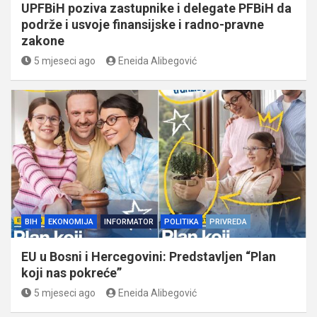
UPFBiH poziva zastupnike i delegate PFBiH da
podrže i usvoje finansijske i radno-pravne
zakone
5 mjeseci ago
Eneida Alibegović
BIH
EKONOMIJA
INFORMATOR
POLITIKA
PRIVREDA
EU u Bosni i Hercegovini: Predstavljen “Plan
koji nas pokreće”
5 mjeseci ago
Eneida Alibegović