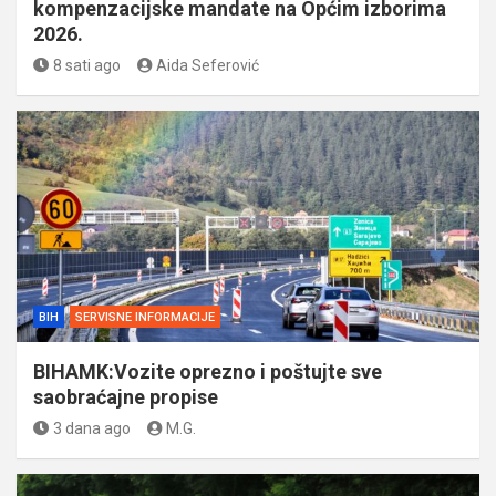
kompenzacijske mandate na Općim izborima
2026.
8 sati ago
Aida Seferović
BIH
SERVISNE INFORMACIJE
BIHAMK:Vozite oprezno i poštujte sve
saobraćajne propise
3 dana ago
M.G.