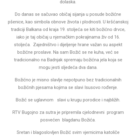
dolaska.
Do danas se sačuvao običaj sijanja u posude božićne
pšenice, kao simbola obnove života i plodnosti. U kršćanskoj
tradiciji Balkana od kraja 19. stoljeća se kiti božićno drvce,
iako je taj običaj u njemačkim pokrajinama živ od 16.
stoljeća. Zajedništvo i dijeljenje hrane važan su aspekt
božićne proslave. Na sam Božić se ne kuha, već se
tradicionalno na Badnjak spremaju božićna jela koja se
mogu jesti sljedeća dva dana.
Božićno je misno slavlje nepotpuno bez tradicionalnih
božićnih pjesama kojima se slavi Isusovo rođenje.
Božić se uglavnom slavi u krugu porodice i najbližih.
RTV Bugojno za sutra je pripremila cjelodnevni program
posvećen blagdanu Božića.
Sretan i blagoslovljen Božić svim vjernicima katoliče