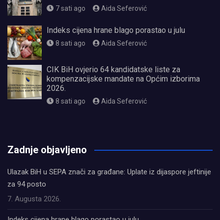
7 sati ago
Aida Seferović
Indeks cijena hrane blago porastao u julu
8 sati ago
Aida Seferović
CIK BiH ovjerio 64 kandidatske liste za
kompenzacijske mandate na Općim izborima
2026.
8 sati ago
Aida Seferović
олимп казино
Zadnje objavljeno
Ulazak BiH u SEPA znači za građane: Uplate iz dijaspore jeftinije
za 94 posto
7. Augusta 2026.
Indeks cijena hrane blago porastao u julu