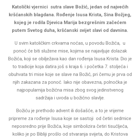
Katolički vjernici sutra slave Božić, jedan od najvećih
kršćanskih blagdana. Rođenje Isusa Krista, Sina Božjeg,
kojeg je rodila Djevica Marija bezgrešnim začećem
putem Svetog duha, kršćanski svijet slavi od davnina.
U svim katoličkim crkvama noćas, u povodu Božića, u
ponoć će biti služene mise, kojima se najavljuje dolazak
Božića, koji se obilježava kao dan rođenja Isusa Krista. Dio je
to tradicije koja datira još s kraja 6. i početka 7. stoljeća i
obuhvata tri mise koje se slave na Božić, pri čemu je prva od
njih zakazana za ponoć. Iako nije obavezna, polnoćka je
najpopularnija božićna misa zbog svog jedinstvenog
sadržaja i uvoda u božićno slavlje.
Božiću je prethodo advent ili došašće, a to je vrijeme
pripreme za rođenje Isusa koje se sastoji od četiri sedmice
neposredno prije Božića, koje simbolizira četiri tisućljeća,
koliko je po Bibliji prošlo od stvaranja svijeta, do Kristova