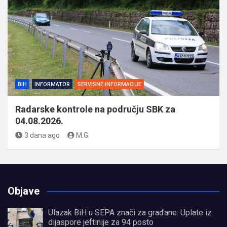
BIH
INFORMATOR
SERVISNE INFORMACIJE
Radarske kontrole na području SBK za
04.08.2026.
3 dana ago
M.G.
Objave
Ulazak BiH u SEPA znači za građane: Uplate iz
dijaspore jeftinije za 94 posto