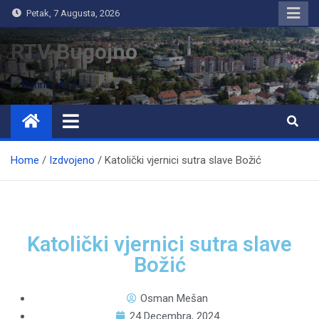
Petak, 7 Augusta, 2026
RTV Bugojno
Home
Izdvojeno
Katolički vjernici sutra slave Božić
Katolički vjernici sutra slave
Božić
Osman Mešan
24 Decembra, 2024